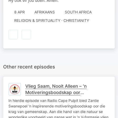
Hy ook vir jóú doen. Amen.
8 APR
AFRIKAANS
SOUTH AFRICA
RELIGION & SPIRITUALITY · CHRISTIANITY
Other recent episodes
Vlieg Saam, Nooit Alleen – 'n
Motiveringsboodskap oor
Gemeenskap soos die Ganse
In hierdie episode van Radio Cape Pulpit bied Zantie
Swanepoel 'n inspirerende motiveringsboodskap oor die
krag van gemeenskap. Aan die hand van die natuur se
wonderlike voorbeeld van ganse wat in 'n V-formasie vlieg,