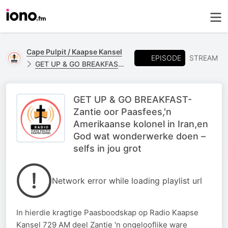
Cape Pulpit / Kaapse Kansel
EPISODE
STREAM
GET UP & GO BREAKFAST - ZANTIE SWANPOEL
GET UP & GO BREAKFAST-
Zantie oor Paasfees,'n
Amerikaanse kolonel in Iran,en
God wat wonderwerke doen –
selfs in jou grot
Network error while loading playlist url
In hierdie kragtige Paasboodskap op Radio Kaapse
Kansel 729 AM deel Zantie 'n ongelooflike ware