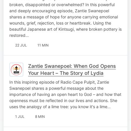
broken, disappointed or overwhelmed? In this powerful
and deeply encouraging episode, Zantie Swanepoel
shares a message of hope for anyone carrying emotional
wounds, grief, rejection, loss or heartbreak. Using the
beautiful Japanese art of Kintsugi, where broken pottery is
restored…
22 JUL
11 MIN
Zantie Swanepoel: When God Opens
Your Heart – The Story of Lydia
In this inspiring episode of Radio Cape Pulpit, Zantie
Swanepoel shares a powerful message about the
importance of having an open heart to God – and how that
openness must be reflected in our lives and actions. She
uses the analogy of a lime tree: you know it's a lime…
1 JUL
8 MIN