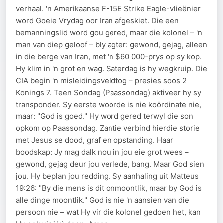
verhaal. 'n Amerikaanse F-15E Strike Eagle-vlieënier
word Goeie Vrydag oor Iran afgeskiet. Die een
bemanningslid word gou gered, maar die kolonel – 'n
man van diep geloof – bly agter: gewond, gejag, alleen
in die berge van Iran, met 'n $60 000-prys op sy kop.
Hy klim in 'n grot en wag. Saterdag is hy wegkruip. Die
CIA begin 'n misleidingsveldtog – presies soos 2
Konings 7. Teen Sondag (Paassondag) aktiveer hy sy
transponder. Sy eerste woorde is nie koördinate nie,
maar: "God is goed." Hy word gered terwyl die son
opkom op Paassondag. Zantie verbind hierdie storie
met Jesus se dood, graf en opstanding. Haar
boodskap: Jy mag dalk nou in jou eie grot wees –
gewond, gejag deur jou verlede, bang. Maar God sien
jou. Hy beplan jou redding. Sy aanhaling uit Matteus
19:26: "By die mens is dit onmoontlik, maar by God is
alle dinge moontlik." God is nie 'n aansien van die
persoon nie – wat Hy vir die kolonel gedoen het, kan