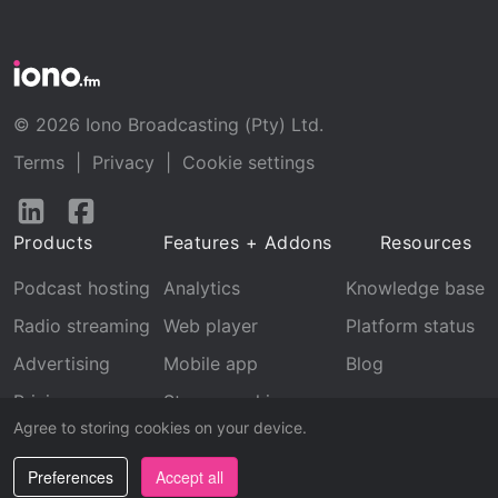
© 2026 Iono Broadcasting (Pty) Ltd.
Terms
|
Privacy
|
Cookie settings
Follow
Follow
us
us
Products
Features + Addons
Resources
on
on
LinkedIn
Facebook
Podcast hosting
Analytics
Knowledge base
Radio streaming
Web player
Platform status
Advertising
Mobile app
Blog
Pricing
Stream archive
Agree to storing cookies on your device.
Recognition
Preferences
Accept all