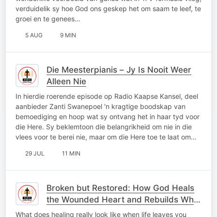
verduidelik sy hoe God ons geskep het om saam te leef, te
groei en te genees…
5 AUG
9 MIN
Die Meesterpianis – Jy Is Nooit Weer
Alleen Nie
In hierdie roerende episode op Radio Kaapse Kansel, deel
aanbieder Zanti Swanepoel 'n kragtige boodskap van
bemoediging en hoop wat sy ontvang het in haar tyd voor
die Here. Sy beklemtoon die belangrikheid om nie in die
vlees voor te berei nie, maar om die Here toe te laat om…
29 JUL
11 MIN
Broken but Restored: How God Heals
the Wounded Heart and Rebuilds What
Was Lost
What does healing really look like when life leaves you