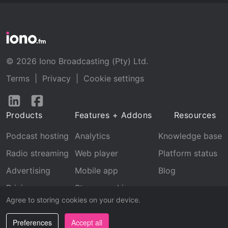
© 2026 Iono Broadcasting (Pty) Ltd.
Terms
|
Privacy
|
Cookie settings
Follow
Follow
us
us
Products
Features + Addons
Resources
on
on
LinkedIn
Facebook
Podcast hosting
Analytics
Knowledge base
Radio streaming
Web player
Platform status
Advertising
Mobile app
Blog
Pricing
Stream archive
Agree to storing cookies on your device.
Recognition
Preferences
Accept all