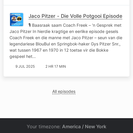
Jaco Pitzer - Die Volle Potgooi Episode
🎙 Baasraak saam Coach Freek – 'n Gesprek met
Jaco Pitzer In hierdie kragtige en eerlike episode gesels
Coach Freek en die manne met Jaco Pitzer – seun van die
legendariese BlouBul en Springbok-haker Gys Pitzer Snr.,
wat tussen 1967 en 1970 in 12 toetse vir die Bokke
gespeel het…
9 JUL 2025
2 HR 17 MIN
All episodes
Your timezone:
America / New York