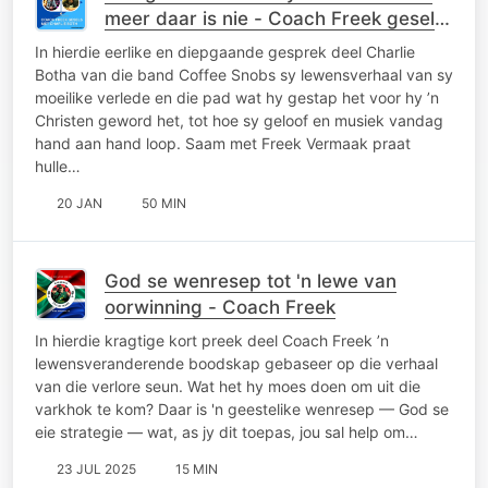
meer daar is nie - Coach Freek gesels
met Charlie Botha.
In hierdie eerlike en diepgaande gesprek deel Charlie
Botha van die band Coffee Snobs sy lewensverhaal van sy
moeilike verlede en die pad wat hy gestap het voor hy ’n
Christen geword het, tot hoe sy geloof en musiek vandag
hand aan hand loop. Saam met Freek Vermaak praat
hulle…
20 JAN
50 MIN
God se wenresep tot 'n lewe van
oorwinning - Coach Freek
In hierdie kragtige kort preek deel Coach Freek ’n
lewensveranderende boodskap gebaseer op die verhaal
van die verlore seun. Wat het hy moes doen om uit die
varkhok te kom? Daar is 'n geestelike wenresep — God se
eie strategie — wat, as jy dit toepas, jou sal help om…
23 JUL 2025
15 MIN