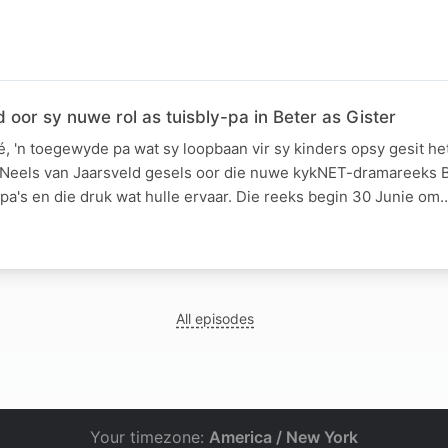
 oor sy nuwe rol as tuisbly-pa in Beter as Gister
, 'n toegewyde pa wat sy loopbaan vir sy kinders opsy gesit he
 Neels van Jaarsveld gesels oor die nuwe kykNET-dramareeks Be
p pa's en die druk wat hulle ervaar. Die reeks begin 30 Junie om
All episodes
Your timezone:
America / New York