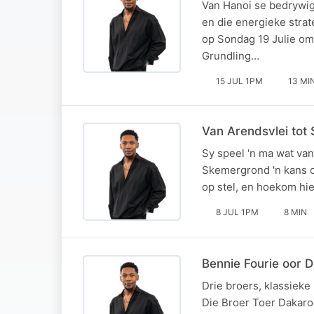
Van Hanoi se bedrywige
en die energieke stra
op Sondag 19 Julie om
Grundling…
15 JUL 1PM
13 MI
Van Arendsvlei tot
Sy speel 'n ma wat va
Skemergrond 'n kans om
op stel, en hoekom hi
8 JUL 1PM
8 MIN
Bennie Fourie oor 
Drie broers, klassieke
Die Broer Toer Dakaro