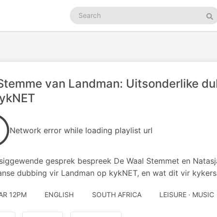
Search
podcasts
Se
Stemme van Landman: Uitsonderlike du
kykNET
Network error while loading playlist url
insiggewende gesprek bespreek De Waal Stemmet en Natasja
anse dubbing vir Landman op kykNET, en wat dit vir kykers
AR 12PM
ENGLISH
SOUTH AFRICA
LEISURE · MUSIC