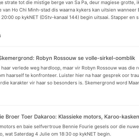
 strate tot die mistige berge van Sa Pa, deur magiese grotte, 
te van Ho Chi Minh-stad dis waarna kykers kan uitsien wanneer 
 20:00 op kykNET (DStv-kanaal 144) begin uitsaai. Stapper en 
N
 Skemergrond: Robyn Rossouw se volle-sirkel-oomblik
n haar verlede weg hardloop, maar vir Robyn Rossouw was die ro
 haarself te konfronteer. Luister hier na haar gesprek oor tra
erdie karakter vir haar so besonders is. Skemergrond word Maa
Die Broer Toer Dakaroo: Klassieke motors, Karoo-kasken
 motors en baie selfvertroue Bennie Fourie gesels oor die nuw
o, wat Saterdag 4 Julie om 18:30 op kykNET begin.