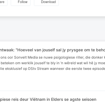
are
Follow
Download
ntwaak: "Hoeveel van jouself sal jy prysgee om te beh
 ons oor Sonvelt Media se nuwe psigologiese riller, die donker 
beteken om werklik jouself te bly in 'n wêreld wat wil hê jy moe
e eksklusief op DStv Stream wanneer die eerste twee episod
piese reis deur Viëtnam in Elders se agste seisoen