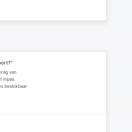
oort?"
krag van
t inpas.
es beskikbaar