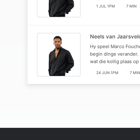
1 JUL 1PM
7 MIN
Neels van Jaarsveld
Hy speel Marco Fouché
begin dinge verander.
wat die kollig plaas o
24 JUN 1PM
7 MIN