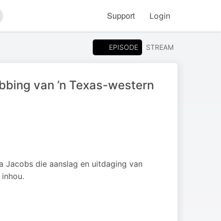
Support
Login
arch
EPISODE
STREAM
bbing van ’n Texas-western
 Jacobs die aanslag en uitdaging van
 inhou.