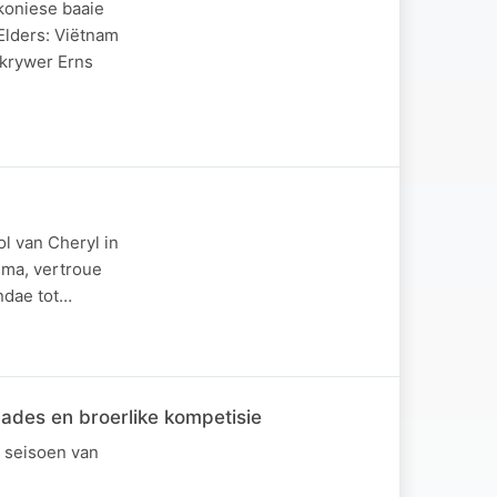
ikoniese baaie
Elders: Viëtnam
skrywer Erns
l van Cheryl in
uma, vertroue
ndae tot…
ades en broerlike kompetisie
e seisoen van