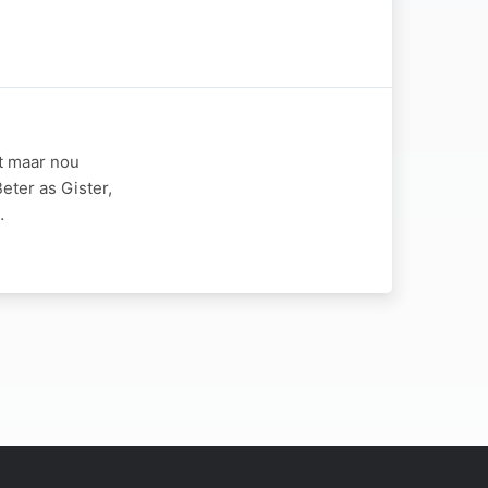
t maar nou
ter as Gister,
…