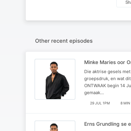
Sh
Other recent episodes
Minke Maries oor O
Die aktrise gesels met
groepsdruk, en wat dit 
ONTWAAK begin 14 Juli
gemaak…
29 JUL 1PM
8 MIN
Erns Grundling se e