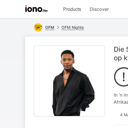
Visit
Products
Discover
iono.fm
homepage
OFM
OFM Nights
Die 
op 
In ’n 
Afrika
4 M