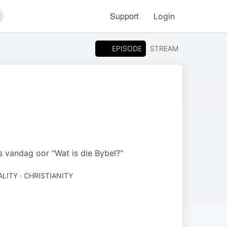
Support
Login
arch
EPISODE
STREAM
 vandag oor "Wat is die Bybel?"
ALITY · CHRISTIANITY