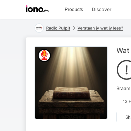
Visit
Products
Discover
iono.fm
homepage
Radio Pulpit
Verstaan jy wat jy lees?
Wat 
Braam 
13 
Sh