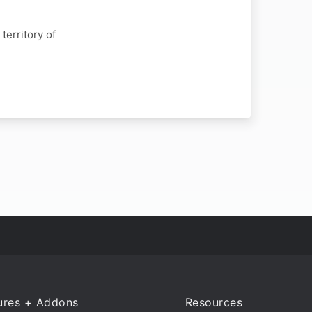
erritory of
ures + Addons
Resources