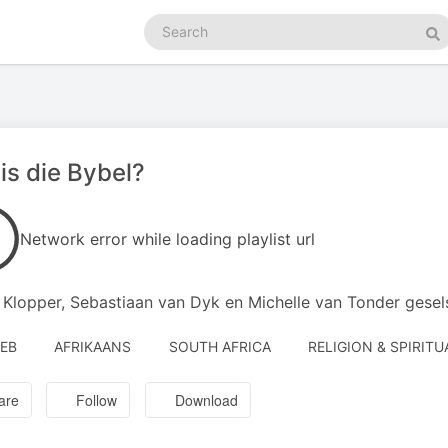
Search
podcasts
Se
is die Bybel?
Network error while loading playlist url
Klopper, Sebastiaan van Dyk en Michelle van Tonder gesels
FEB
AFRIKAANS
SOUTH AFRICA
RELIGION & SPIRITU
are
Follow
Download