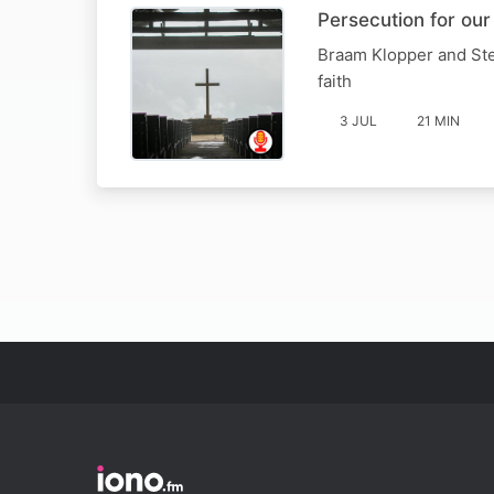
Persecution for our 
Braam Klopper and Ste
faith
3 JUL
21 MIN