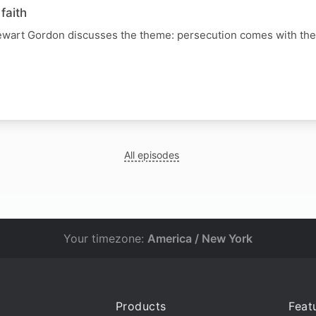
faith
wart Gordon discusses the theme: persecution comes with the t
All episodes
Your timezone:
America / New York
Products
Feat