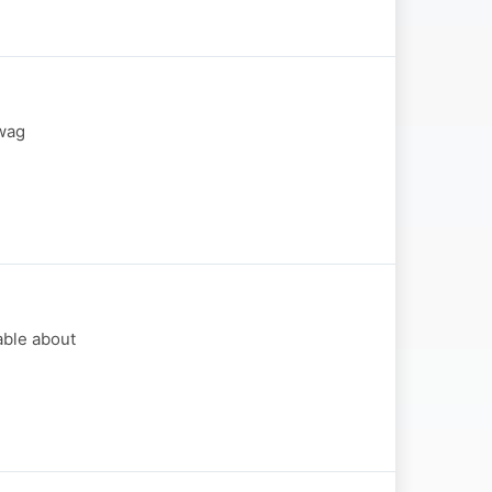
 wag
able about