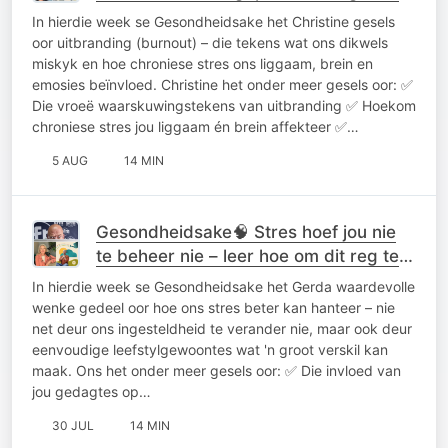
as net stres wees... 05 Agustus 2026
In hierdie week se Gesondheidsake het Christine gesels
oor uitbranding (burnout) – die tekens wat ons dikwels
miskyk en hoe chroniese stres ons liggaam, brein en
emosies beïnvloed. Christine het onder meer gesels oor: ✅
Die vroeë waarskuwingstekens van uitbranding ✅ Hoekom
chroniese stres jou liggaam én brein affekteer ✅…
5 AUG
14 MIN
Gesondheidsake🧠 Stres hoef jou nie
te beheer nie – leer hoe om dit reg te
bestuur. 🌿 29 Julie 2026
In hierdie week se Gesondheidsake het Gerda waardevolle
wenke gedeel oor hoe ons stres beter kan hanteer – nie
net deur ons ingesteldheid te verander nie, maar ook deur
eenvoudige leefstylgewoontes wat 'n groot verskil kan
maak. Ons het onder meer gesels oor: ✅ Die invloed van
jou gedagtes op…
30 JUL
14 MIN