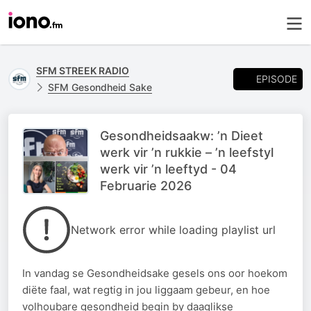
SFM STREEK RADIO
EPISODE
SFM Gesondheid Sake
Gesondheidsaakw: ’n Dieet
werk vir ’n rukkie – ’n leefstyl
werk vir ’n leeftyd - 04
Februarie 2026
Network error while loading playlist url
In vandag se Gesondheidsake gesels ons oor hoekom
diëte faal, wat regtig in jou liggaam gebeur, en hoe
volhoubare gesondheid begin by daaglikse