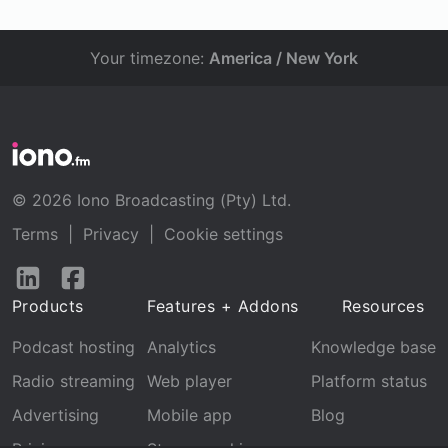
Your timezone:
America / New York
© 2026 Iono Broadcasting (Pty) Ltd.
Terms
|
Privacy
|
Cookie settings
Follow
Follow
us
us
Products
Features + Addons
Resources
on
on
LinkedIn
Facebook
Podcast hosting
Analytics
Knowledge base
Radio streaming
Web player
Platform status
Advertising
Mobile app
Blog