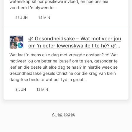
wetenskap sê oor positiewe invloed, en hoe ons eie
voorbeeld 'n blywende…
25 JUN
14 MIN
🌿 Gesondheidsake – Wat motiveer jou
om ’n beter lewenskwaliteit te hê? 🌿03
Junie 2026
Wat laat ’n mens elke dag met vreugde opstaan? ☀️ Wat
motiveer jou om beter na jouself om te sien, gesonder te
leef en die beste uit elke dag te haal? In hierdie week se
Gesondheidsake gesels Christine oor die krag van klein
daaglikse besluite wat oor tyd ’n groot…
3 JUN
12 MIN
All episodes