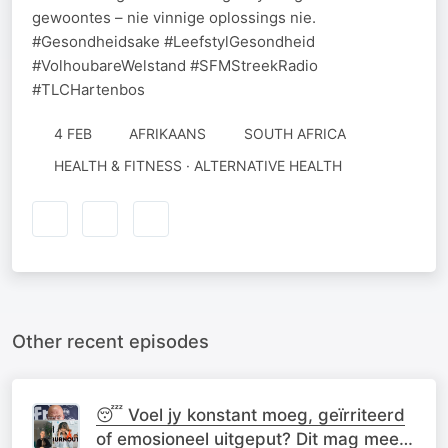
gewoontes – nie vinnige oplossings nie.
#Gesondheidsake #LeefstylGesondheid
#VolhoubareWelstand #SFMStreekRadio
#TLCHartenbos
4 FEB
AFRIKAANS
SOUTH AFRICA
HEALTH & FITNESS · ALTERNATIVE HEALTH
Other recent episodes
😴 Voel jy konstant moeg, geïrriteerd
of emosioneel uitgeput? Dit mag meer