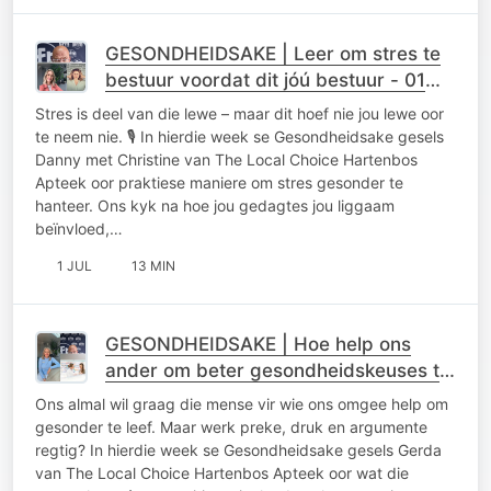
GESONDHEIDSAKE | Leer om stres te
bestuur voordat dit jóú bestuur - 01
Julie 2026
Stres is deel van die lewe – maar dit hoef nie jou lewe oor
te neem nie. 🎙️ In hierdie week se Gesondheidsake gesels
Danny met Christine van The Local Choice Hartenbos
Apteek oor praktiese maniere om stres gesonder te
hanteer. Ons kyk na hoe jou gedagtes jou liggaam
beïnvloed,…
1 JUL
13 MIN
GESONDHEIDSAKE | Hoe help ons
ander om beter gesondheidskeuses te
maak? 💚24 Junie 2026
Ons almal wil graag die mense vir wie ons omgee help om
gesonder te leef. Maar werk preke, druk en argumente
regtig? In hierdie week se Gesondheidsake gesels Gerda
van The Local Choice Hartenbos Apteek oor wat die