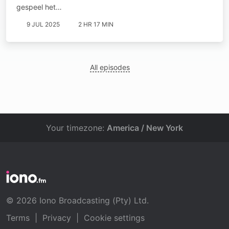
gespeel het…
9 JUL 2025
2 HR 17 MIN
All episodes
Your timezone:
America / New York
© 2026 Iono Broadcasting (Pty) Ltd.
Terms
|
Privacy
|
Cookie settings