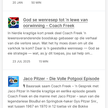
20 JAN
50 MIN
God se wenresep tot 'n lewe van
oorwinning - Coach Freek
In hierdie kragtige kort preek deel Coach Freek ’n
lewensveranderende boodskap gebaseer op die verhaal
van die verlore seun. Wat het hy moes doen om uit die
varkhok te kom? Daar is 'n geestelike wenresep — God se
eie strategie — wat, as jy dit toepas, jou sal help om…
23 JUL 2025
15 MIN
Jaco Pitzer - Die Volle Potgooi Episode
🎙 Baasraak saam Coach Freek – 'n Gesprek met
Jaco Pitzer In hierdie kragtige en eerlike episode gesels
Coach Freek en die manne met Jaco Pitzer – seun van die
legendariese BlouBul en Springbok-haker Gys Pitzer Snr.,
wat tussen 1967 en 1970 in 12 toetse vir die Bokke