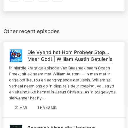
Other recent episodes
Die Vyand het Hom Probeer Stop…
Maar God! | William Austin Getuienis
In hierdie kragtige episode van Baasraak saam Coach
Freek, sit ek saam met William Austen — ’n man met ’n
ongelooflike, rou en aangrypende getuienis. William se
verhaal neem ons op ’n diep reis deur roeping, val, stryd
en uiteindelike herstel in Jesus Christus. As ’n toegewyde
sielwenner het hy…
21 MAR
1 HR 42 MIN
Baasraak binne die Hawequa