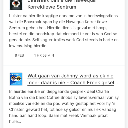
Korrektiewe Sentrum
Luister na hierdie kragtige opname van ’n herlewingsdiens
wat die Baasraak-span by die Hawequa Korrektiewe
Sentrum gehou het. Hierdie diens is gevul met hoop,
herstel en die boodskap dat niemand te ver is van God se
genade nie. Selfs agter tralies werk God steeds in harte en
lewens. Mag hierdie…
8 FEB
1 HR 58 MIN
Wat gaan van Johnny word as ek nie
meer daar is nie - Coach Freek gesels
met Charlie Botha.
In hierdie eerlike en diepgaande gesprek deel Charlie
Botha van die band Coffee Snobs sy lewensverhaal van sy
moeilike verlede en die pad wat hy gestap het voor hy ’n
Christen geword het, tot hoe sy geloof en musiek vandag
hand aan hand loop. Saam met Freek Vermaak praat
hulle…