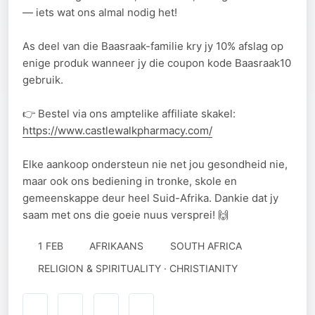
— iets wat ons almal nodig het!
As deel van die Baasraak-familie kry jy 10% afslag op
enige produk wanneer jy die coupon kode Baasraak10
gebruik.
👉 Bestel via ons amptelike affiliate skakel:
https://www.castlewalkpharmacy.com/
Elke aankoop ondersteun nie net jou gesondheid nie,
maar ook ons bediening in tronke, skole en
gemeenskappe deur heel Suid-Afrika. Dankie dat jy
saam met ons die goeie nuus versprei! 🙌
1 FEB
AFRIKAANS
SOUTH AFRICA
RELIGION & SPIRITUALITY · CHRISTIANITY