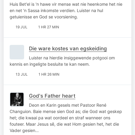
Huis Bet'el is 'n hawe vir mense wat nie heenkome het nie
en net 'n Sassa inkomste verdien. Luister na hul
getuienisse en God se voorsiening.
19 JUL
1 HR 27 MIN
Die ware kostes van egskeiding
Luister na hierdie insiggewende potgooi om
kennis en ingeligte besluite te kan neem.
13 JUL
1 HR 26 MIN
God's Father heart
Deon en Karin gesels met Pastoor René
Changuion. Baie mense sien God as; die God wat geskep
het; die kwaai pa wat oordeel en straf wanneer ons
fouteer. Maar Jesus sê, die wat Hom gesien het, het die
Vader gesien…