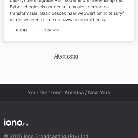
beskryf die integrasie van moderne breinwetenskap met
Bybelsebeginsels oor denke, emosies, gedrag en
transformasie. Gaan besoek haar webwerf om in te skryf
vir die wonderlike kursus. www.neurocraft.co.za
8 JUN
1 HR 24 MIN
All episodes
Your timezone:
America / New York
© 2026 Iono Broadcasting (Pty) Ltd.