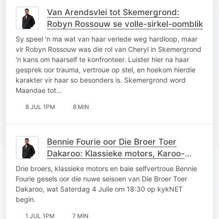
Van Arendsvlei tot Skemergrond:
Robyn Rossouw se volle-sirkel-oomblik
Sy speel 'n ma wat van haar verlede weg hardloop, maar
vir Robyn Rossouw was die rol van Cheryl in Skemergrond
'n kans om haarself te konfronteer. Luister hier na haar
gesprek oor trauma, vertroue op stel, en hoekom hierdie
karakter vir haar so besonders is. Skemergrond word
Maandae tot…
8 JUL 1PM
8 MIN
Bennie Fourie oor Die Broer Toer
Dakaroo: Klassieke motors, Karoo-
kaskenades en broerlike kompetisie
Drie broers, klassieke motors en baie selfvertroue Bennie
Fourie gesels oor die nuwe seisoen van Die Broer Toer
Dakaroo, wat Saterdag 4 Julie om 18:30 op kykNET
begin.
1 JUL 1PM
7 MIN