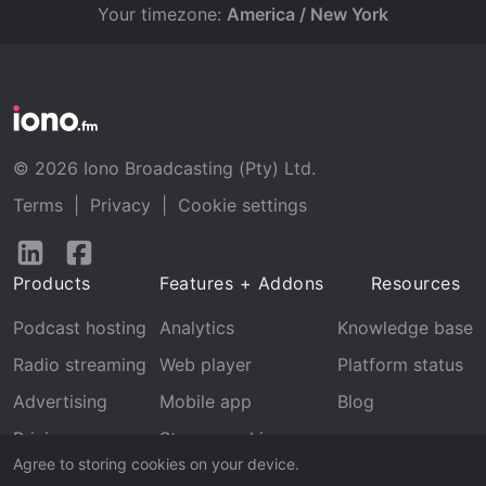
Your timezone:
America / New York
© 2026 Iono Broadcasting (Pty) Ltd.
Terms
|
Privacy
|
Cookie settings
Follow
Follow
us
us
Products
Features + Addons
Resources
on
on
LinkedIn
Facebook
Podcast hosting
Analytics
Knowledge base
Radio streaming
Web player
Platform status
Advertising
Mobile app
Blog
Pricing
Stream archive
Agree to storing cookies on your device.
Recognition