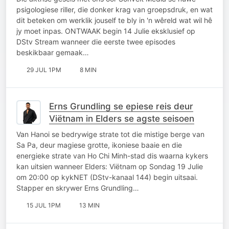
psigologiese riller, die donker krag van groepsdruk, en wat
dit beteken om werklik jouself te bly in 'n wêreld wat wil hê
jy moet inpas. ONTWAAK begin 14 Julie eksklusief op
DStv Stream wanneer die eerste twee episodes
beskikbaar gemaak…
29 JUL 1PM
8 MIN
Erns Grundling se epiese reis deur
Viëtnam in Elders se agste seisoen
Van Hanoi se bedrywige strate tot die mistige berge van
Sa Pa, deur magiese grotte, ikoniese baaie en die
energieke strate van Ho Chi Minh-stad dis waarna kykers
kan uitsien wanneer Elders: Viëtnam op Sondag 19 Julie
om 20:00 op kykNET (DStv-kanaal 144) begin uitsaai.
Stapper en skrywer Erns Grundling…
15 JUL 1PM
13 MIN