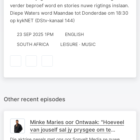
verder beproef word en stories nuwe rigtings inslaan.
Diepe Waters word Maandae tot Donderdae om 18:30
op kykNET (DStv-kanaal 144)
23 SEP 2025 1PM
ENGLISH
SOUTH AFRICA
LEISURE · MUSIC
Other recent episodes
Minke Maries oor Ontwaak: "Hoeveel
van jouself sal jy prysgee om te
behoort?"
Die aktrise gesels met ons oor Sonvelt Media se nuwe