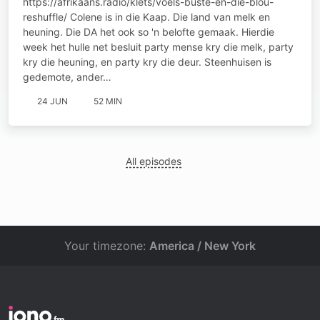
https://afrikaans.radio/klets/voels-buste-en-die-blou-
reshuffle/ Colene is in die Kaap. Die land van melk en
heuning. Die DA het ook so 'n belofte gemaak. Hierdie
week het hulle net besluit party mense kry die melk, party
kry die heuning, en party kry die deur. Steenhuisen is
gedemote, ander…
24 JUN
52 MIN
All episodes
Your timezone:
America / New York