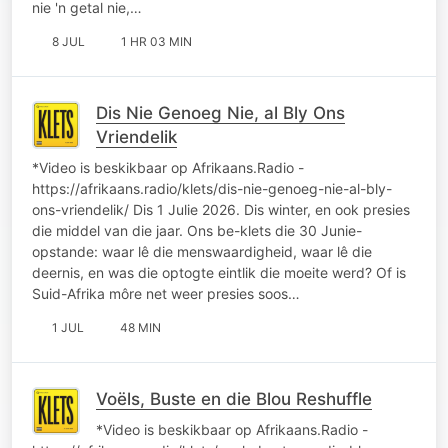
nie 'n getal nie,…
8 JUL
1 HR 03 MIN
Dis Nie Genoeg Nie, al Bly Ons
Vriendelik
*Video is beskikbaar op Afrikaans.Radio -
https://afrikaans.radio/klets/dis-nie-genoeg-nie-al-bly-
ons-vriendelik/ Dis 1 Julie 2026. Dis winter, en ook presies
die middel van die jaar. Ons be-klets die 30 Junie-
opstande: waar lê die menswaardigheid, waar lê die
deernis, en was die optogte eintlik die moeite werd? Of is
Suid-Afrika môre net weer presies soos…
1 JUL
48 MIN
Voëls, Buste en die Blou Reshuffle
*Video is beskikbaar op Afrikaans.Radio -