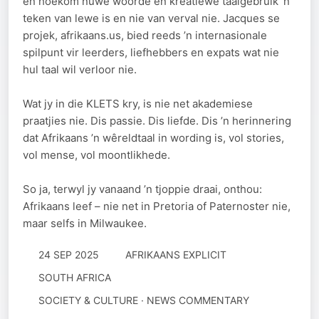
en hoekom nuwe woorde en kreatiewe taalgebruik ’n
teken van lewe is en nie van verval nie. Jacques se
projek, afrikaans.us, bied reeds ’n internasionale
spilpunt vir leerders, liefhebbers en expats wat nie
hul taal wil verloor nie.
Wat jy in die KLETS kry, is nie net akademiese
praatjies nie. Dis passie. Dis liefde. Dis ’n herinnering
dat Afrikaans ’n wêreldtaal in wording is, vol stories,
vol mense, vol moontlikhede.
So ja, terwyl jy vanaand ’n tjoppie draai, onthou:
Afrikaans leef – nie net in Pretoria of Paternoster nie,
maar selfs in Milwaukee.
24 SEP 2025
AFRIKAANS EXPLICIT
SOUTH AFRICA
SOCIETY & CULTURE · NEWS COMMENTARY