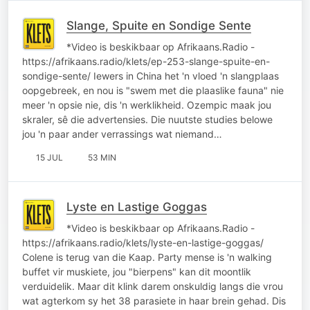
Slange, Spuite en Sondige Sente
*Video is beskikbaar op Afrikaans.Radio -
https://afrikaans.radio/klets/ep-253-slange-spuite-en-
sondige-sente/ Iewers in China het 'n vloed 'n slangplaas
oopgebreek, en nou is "swem met die plaaslike fauna" nie
meer 'n opsie nie, dis 'n werklikheid. Ozempic maak jou
skraler, sê die advertensies. Die nuutste studies belowe
jou 'n paar ander verrassings wat niemand…
15 JUL
53 MIN
Lyste en Lastige Goggas
*Video is beskikbaar op Afrikaans.Radio -
https://afrikaans.radio/klets/lyste-en-lastige-goggas/
Colene is terug van die Kaap. Party mense is 'n walking
buffet vir muskiete, jou "bierpens" kan dit moontlik
verduidelik. Maar dit klink darem onskuldig langs die vrou
wat agterkom sy het 38 parasiete in haar brein gehad. Dis