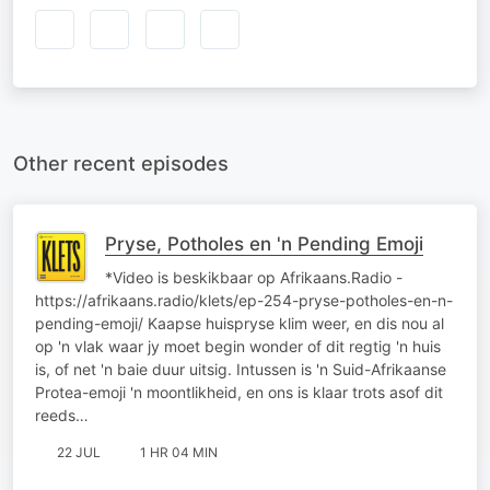
Other recent episodes
Pryse, Potholes en 'n Pending Emoji
*Video is beskikbaar op Afrikaans.Radio -
https://afrikaans.radio/klets/ep-254-pryse-potholes-en-n-
pending-emoji/ Kaapse huispryse klim weer, en dis nou al
op 'n vlak waar jy moet begin wonder of dit regtig 'n huis
is, of net 'n baie duur uitsig. Intussen is 'n Suid-Afrikaanse
Protea-emoji 'n moontlikheid, en ons is klaar trots asof dit
reeds…
22 JUL
1 HR 04 MIN