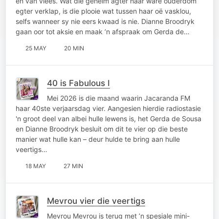
en van vlees. Wat die geheim agter haar ware ouderdom
egter verklap, is die plooie wat tussen haar oë vasklou,
selfs wanneer sy nie eers kwaad is nie. Dianne Broodryk
gaan oor tot aksie en maak ’n afspraak om Gerda de…
25 MAY
20 MIN
40 is Fabulous I
Mei 2026 is die maand waarin Jacaranda FM
haar 40ste verjaarsdag vier. Aangesien hierdie radiostasie
'n groot deel van albei hulle lewens is, het Gerda de Sousa
en Dianne Broodryk besluit om dit te vier op die beste
manier wat hulle kan – deur hulde te bring aan hulle
veertigs…
18 MAY
27 MIN
Mevrou vier die veertigs
Mevrou Mevrou is terug met ’n spesiale mini-