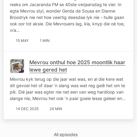
reeks om Jacaranda FM se 40ste verjaarsdag te vier. In
egte Mevrou styl, wonder Gerda de Sousa en Dianne
Broodryk nie net hoe veertig deesdae lyk nie - hulle gaan
ook oor tot aksie. Die Mevrouers lag, kla, knyp die oë toe,
vra…
15 MAY
1 MIN
Mevrou onthul hoe 2025 moontlik haar
lewe gered het
Mevrou kyk terug op die jaar wat was, en al die kere wat
dit gevoel het of daar ’n slang was wat reg gelê het om te
pik. Dié jaar was egter nie net een van weg hardloop van
slange nie, Mevrou het ook ’n paar goeie lesse geleer en…
14 DEC 2025
24 MIN
All episodes