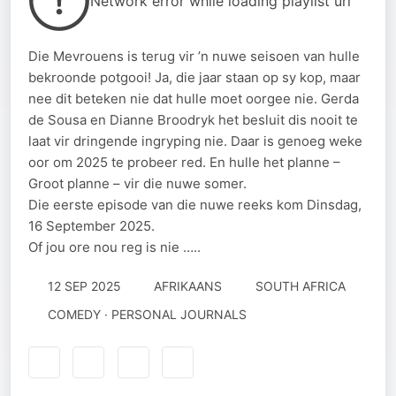
Network error while loading playlist url
Die Mevrouens is terug vir ’n nuwe seisoen van hulle
bekroonde potgooi! Ja, die jaar staan op sy kop, maar
nee dit beteken nie dat hulle moet oorgee nie. Gerda
de Sousa en Dianne Broodryk het besluit dis nooit te
laat vir dringende ingryping nie. Daar is genoeg weke
oor om 2025 te probeer red. En hulle het planne –
Groot planne – vir die nuwe somer.
Die eerste episode van die nuwe reeks kom Dinsdag,
16 September 2025.
Of jou ore nou reg is nie …..
12 SEP 2025
AFRIKAANS
SOUTH AFRICA
COMEDY · PERSONAL JOURNALS