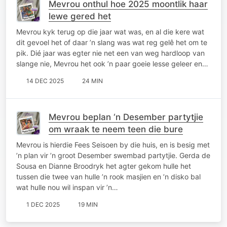
Mevrou onthul hoe 2025 moontlik haar
lewe gered het
Mevrou kyk terug op die jaar wat was, en al die kere wat
dit gevoel het of daar ’n slang was wat reg gelê het om te
pik. Dié jaar was egter nie net een van weg hardloop van
slange nie, Mevrou het ook ’n paar goeie lesse geleer en…
14 DEC 2025
24 MIN
Mevrou beplan ‘n Desember partytjie
om wraak te neem teen die bure
Mevrou is hierdie Fees Seisoen by die huis, en is besig met
’n plan vir ’n groot Desember swembad partytjie. Gerda de
Sousa en Dianne Broodryk het agter gekom hulle het
tussen die twee van hulle ’n rook masjien en ’n disko bal
wat hulle nou wil inspan vir ’n…
1 DEC 2025
19 MIN