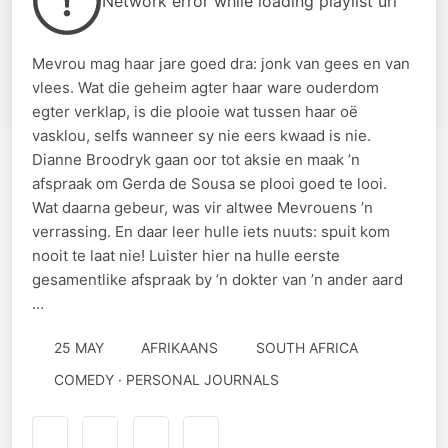
Network error while loading playlist url
Mevrou mag haar jare goed dra: jonk van gees en van
vlees. Wat die geheim agter haar ware ouderdom
egter verklap, is die plooie wat tussen haar oë
vasklou, selfs wanneer sy nie eers kwaad is nie.
Dianne Broodryk gaan oor tot aksie en maak ’n
afspraak om Gerda de Sousa se plooi goed te looi.
Wat daarna gebeur, was vir altwee Mevrouens ’n
verrassing. En daar leer hulle iets nuuts: spuit kom
nooit te laat nie! Luister hier na hulle eerste
gesamentlike afspraak by ’n dokter van ’n ander aard
…
25 MAY
AFRIKAANS
SOUTH AFRICA
COMEDY · PERSONAL JOURNALS