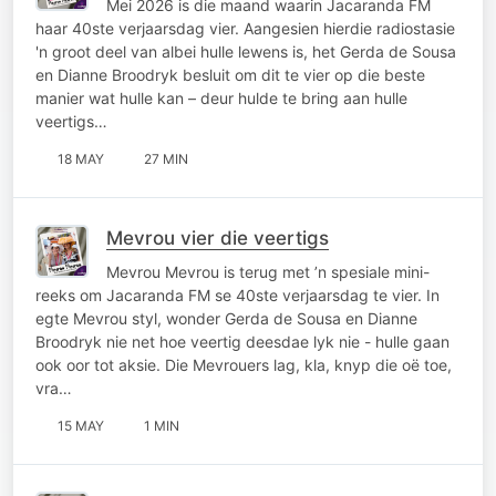
Mei 2026 is die maand waarin Jacaranda FM
haar 40ste verjaarsdag vier. Aangesien hierdie radiostasie
'n groot deel van albei hulle lewens is, het Gerda de Sousa
en Dianne Broodryk besluit om dit te vier op die beste
manier wat hulle kan – deur hulde te bring aan hulle
veertigs…
18 MAY
27 MIN
Mevrou vier die veertigs
Mevrou Mevrou is terug met ’n spesiale mini-
reeks om Jacaranda FM se 40ste verjaarsdag te vier. In
egte Mevrou styl, wonder Gerda de Sousa en Dianne
Broodryk nie net hoe veertig deesdae lyk nie - hulle gaan
ook oor tot aksie. Die Mevrouers lag, kla, knyp die oë toe,
vra…
15 MAY
1 MIN