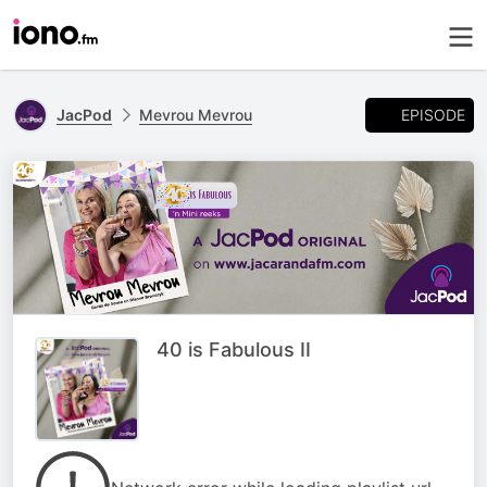
EPISODE
JacPod
Mevrou Mevrou
40 is Fabulous II