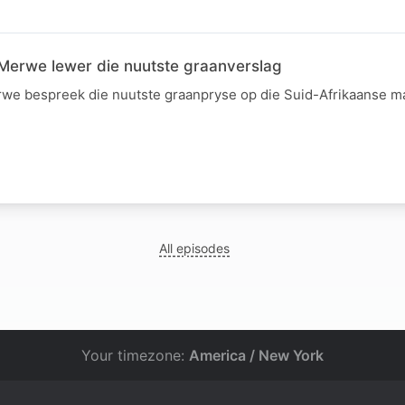
Merwe lewer die nuutste graanverslag
we bespreek die nuutste graanpryse op die Suid-Afrikaanse m
All episodes
Your timezone:
America / New York