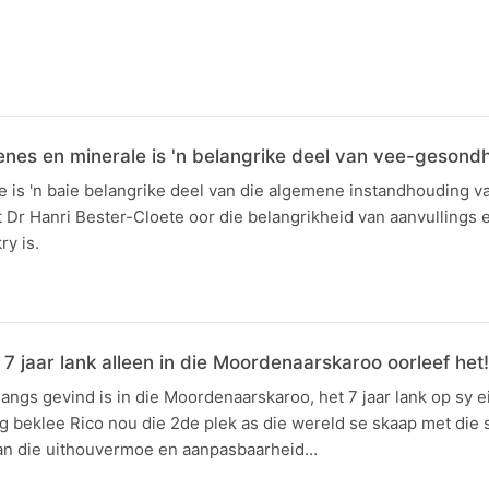
N
enes en minerale is 'n belangrike deel van vee-gesond
 is 'n baie belangrike deel van die algemene instandhouding va
Dr Hanri Bester-Cloete oor die belangrikheid van aanvullings 
ry is.
 7 jaar lank alleen in die Moordenaarskaroo oorleef het!
langs gevind is in die Moordenaarskaroo, het 7 jaar lank op sy e
kg beklee Rico nou die 2de plek as die wereld se skaap met die 
 van die uithouvermoe en aanpasbaarheid…