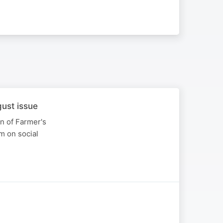
gust issue
on of Farmer's
m on social