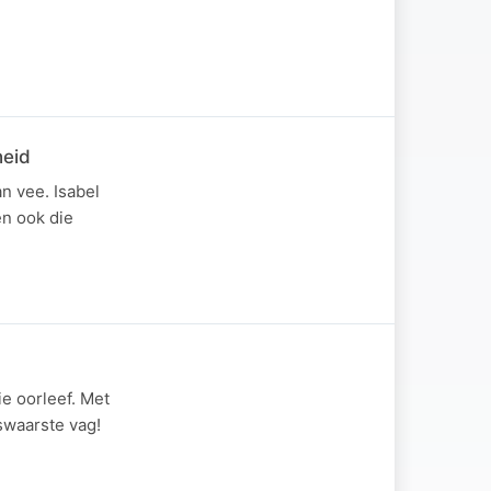
heid
n vee. Isabel
en ook die
ie oorleef. Met
swaarste vag!