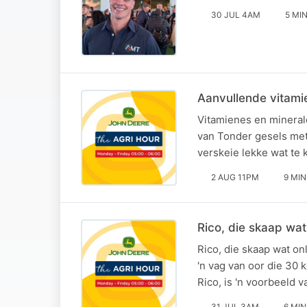
30 JUL 4AM
5 MI
Aanvullende vitami
Vitamienes en minerale
van Tonder gesels met 
verskeie lekke wat te k
2 AUG 11PM
9 MIN
Rico, die skaap wat
Rico, die skaap wat on
'n vag van oor die 30 
Rico, is 'n voorbeeld
31 JUL 3AM
6 MIN