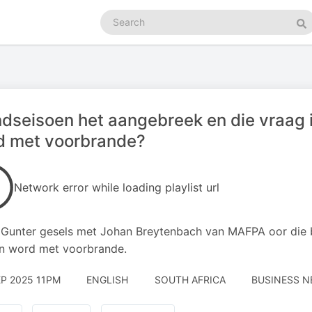
Search
podcasts
Se
dseisoen het aangebreek en die vraag 
d met voorbrande?
Network error while loading playlist url
Gunter gesels met Johan Breytenbach van MAFPA oor die 
n word met voorbrande.
EP 2025 11PM
ENGLISH
SOUTH AFRICA
BUSINESS N