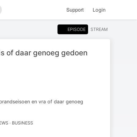
Support
Login
arch
EPISODE
STREAM
is of daar genoeg gedoen
brandseisoen en vra of daar genoeg
EWS · BUSINESS