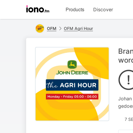
Visit
Products
Discover
iono.fm
homepage
OFM
OFM Agri Hour
Bran
wor
Johan 
gedoe
7 S