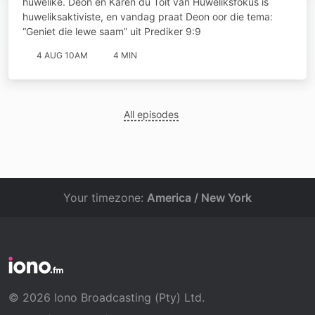
huwelike. Deon en Karen du Toit van Huweliksfokus is
huweliksaktiviste, en vandag praat Deon oor die tema:
“Geniet die lewe saam” uit Prediker 9:9
4 AUG 10AM
4 MIN
All episodes
Your timezone:
America / New York
© 2026 Iono Broadcasting (Pty) Ltd.