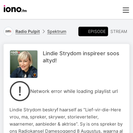
EPISODE
Radio Pulpit
Spektrum
STREAM
Lindie Strydom inspireer soos
altyd!
Network error while loading playlist url
Lindie Strydom beskryf haarself as “Lief-vir-die-Here
vrou, ma, spreker, skrywer, storieverteller,
waarnemer, aanbieder & aktrise”. Sy is ons spreker by
ons Radiokansel Damesoggend 8 Augustus, waarna al