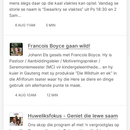
mens slegs daar op die kaal vlaktes kan optel. Vandag se
storie se naam is “Swaarkry se vlaktes” uit Ps 18:30 en 2
Sam…
6 AUG 11AM
5 MIN
Francois Boyce gaan wild!
Johann Els gesels met Francois Boyce. Hy is
Pastoor / Aanbiddingsleier / Motiveringspreker /
Seremoniemeester (MC) vir kindergeleenthede… en hy
kuier in Gauteng met sy produksie “Die Wildtuin en ek” in
die Afriforum teater waar hy die Here se diere en dinge
gebruik om allerhande punte te maak.
4 AUG 10AM
12 MIN
Huweliksfokus - Geniet die lewe saam
Ons skop die program af met 'n vergrootglas op