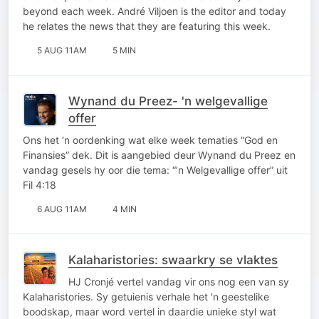
beyond each week. André Viljoen is the editor and today
he relates the news that they are featuring this week.
5 AUG 11AM
5 MIN
Wynand du Preez- 'n welgevallige
offer
Ons het ‘n oordenking wat elke week tematies “God en
Finansies” dek. Dit is aangebied deur Wynand du Preez en
vandag gesels hy oor die tema: “’n Welgevallige offer” uit
Fil 4:18
6 AUG 11AM
4 MIN
Kalaharistories: swaarkry se vlaktes
HJ Cronjé vertel vandag vir ons nog een van sy
Kalaharistories. Sy getuienis verhale het 'n geestelike
boodskap, maar word vertel in daardie unieke styl wat