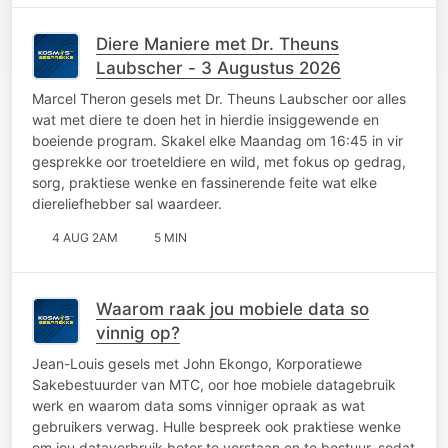
Diere Maniere met Dr. Theuns
Laubscher - 3 Augustus 2026
Marcel Theron gesels met Dr. Theuns Laubscher oor alles
wat met diere te doen het in hierdie insiggewende en
boeiende program. Skakel elke Maandag om 16:45 in vir
gesprekke oor troeteldiere en wild, met fokus op gedrag,
sorg, praktiese wenke en fassinerende feite wat elke
diereliefhebber sal waardeer.
4 AUG 2AM
5 MIN
Waarom raak jou mobiele data so
vinnig op?
Jean-Louis gesels met John Ekongo, Korporatiewe
Sakebestuurder van MTC, oor hoe mobiele datagebruik
werk en waarom data soms vinniger opraak as wat
gebruikers verwag. Hulle bespreek ook praktiese wenke
om jou dataverbruik beter te verstaan en te bestuur, sodat