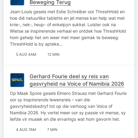
Beweging Terug
Jean-Louis gesels met Estie Schreiber oor ThreshHold en
hoe dié natuurlike tablette en jel mense kan help wat met
knie-, nek-, heup- of enkelpyn sukkel. Luister ook na
Wietse se inspirerende verhaal en ontdek hoe ThreshHold
hom gehelp het om weer met meer gemak te beweeg.
ThreshHold is by apteke…
5 AUG 4AM
12 MIN
Gerhard Fourie deel sy reis van
gasvryheid na Voice of Namibia 2026
Op Maak Spore gesels Elmero Strauss met Gerhard Fourie
oor sy inspirerende lewensreis – van die
gasvryheidsbedryf tot op die verhoog van Voice of
Namibia 2026. Hy vertel meer oor sy passie vir mense, sy
liefde vir musiek en die ervarings wat hom gevorm het.
4 AUG 7AM
7 MIN