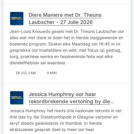
Diere Maniere met Dr. Theuns
Laubscher - 27 Julie 2026
Jean-Louis Knouwds gesels met Dr. Theuns Laubscher oor
alles wat met diere te doen het in hierdie insiggewende en
boeiende program. Skakel elke Maandag om 16:45 in vir
gesprekke oor troeteldiere en wild, met fokus op gedrag,
sorg, praktiese wenke en fassinerende feite wat elke
diereliefhebber sal waardeer.
28 JUL 1AM
4 MIN
Jessica Humphrey oor haar
rekordbrekende vertoning by die
Statebondspele
Jessica Humphrey het reeds drie nasionale rekords in net
drie dae by die Statebondspele in Glasgow verbeter en
skryf steeds geskiedenis vir Namibië. In hierdie
eksklusiewe gesprek deel sy meer oor haar