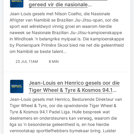
gereed vir die nasionale
kampioenskappe
Jean-Louis gesels met Nilson Coelho, die Nasionale
Afrigter van Namibië se Brazilian Jiu-Jitsu-span, oor die
sport wat wêreldwyd vinnig groei en waarom hierdie
naweek se Nasionale Brazilian Jiu-Jitsu-kampioenskappe
in Windhoek 'n belangrike mylpaal is. Die kampioenskappe
by Pionierspark Primêre Skool bied nie net die geleentheid
om Namibië se beste talent…
23 JUL 11AM
8 MIN
Jean-Louis en Henrico gesels oor die
Tiger Wheel & Tyre & Kosmos 94.1
Padel Liga
Jean-Louis gesels met Henrico, Besturende Direkteur van
Tiger Wheel & Tyre, oor die opwindende Tiger Wheel &
Tyre & Kosmos 94.1 Padel Liga. Hulle bespreek wat
deelnemers en ondersteuners kan verwag, waarom die
liga so 'n besonderse geleentheid is, en hoe hierdie
vennootskap sportliefhebbers bymekaar bring. Luister