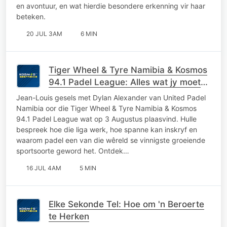
en avontuur, en wat hierdie besondere erkenning vir haar
beteken.
20 JUL 3AM
6 MIN
Tiger Wheel & Tyre Namibia & Kosmos
94.1 Padel League: Alles wat jy moet
weet
Jean-Louis gesels met Dylan Alexander van United Padel
Namibia oor die Tiger Wheel & Tyre Namibia & Kosmos
94.1 Padel League wat op 3 Augustus plaasvind. Hulle
bespreek hoe die liga werk, hoe spanne kan inskryf en
waarom padel een van die wêreld se vinnigste groeiende
sportsoorte geword het. Ontdek…
16 JUL 4AM
5 MIN
Elke Sekonde Tel: Hoe om 'n Beroerte
te Herken