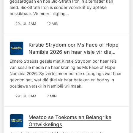
gepaardgaan en hoe Bio-Strath Iron 'n alternatief kan
bied. Bio-Strath Iron is sonder voorskrif by apteke
beskikbaar. Vir meer inligting…
29 JUL 4AM
12 MIN
Kirstie Strydom oor Ms Face of Hope
Namibia 2026 en haar visie vir die
toekoms
Elmero Strauss gesels met Kirstie Strydom oor haar reis
van sosiale media na haar kroning as Ms Face of Hope
Namibia 2026. Sy vertel meer oor die uitdagings wat haar
gevorm het, wat dié titel vir haar beteken en hoe sy 'n
positiewe verskil in Namibië wil maak.
29 JUL 3AM
7 MIN
Meatco se Toekoms en Belangrike
Ontwikkelings