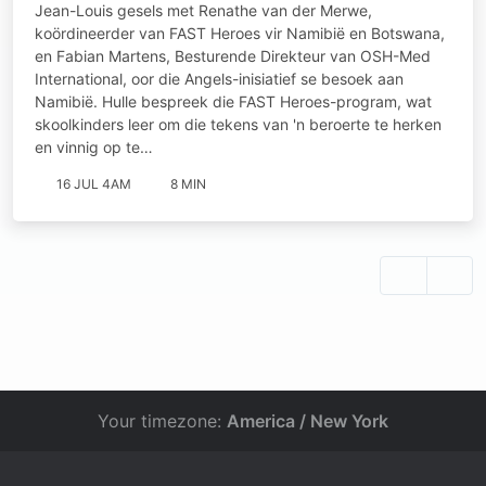
Jean-Louis gesels met Renathe van der Merwe,
koördineerder van FAST Heroes vir Namibië en Botswana,
en Fabian Martens, Besturende Direkteur van OSH-Med
International, oor die Angels-inisiatief se besoek aan
Namibië. Hulle bespreek die FAST Heroes-program, wat
skoolkinders leer om die tekens van 'n beroerte te herken
en vinnig op te…
16 JUL 4AM
8 MIN
Your timezone:
America / New York