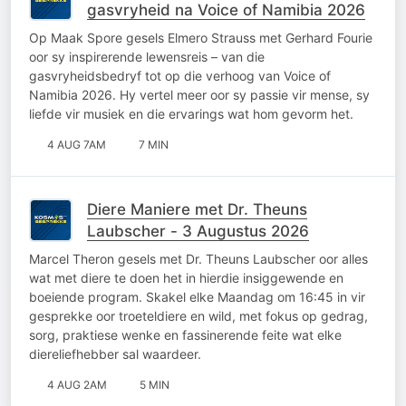
gasvryheid na Voice of Namibia 2026
Op Maak Spore gesels Elmero Strauss met Gerhard Fourie
oor sy inspirerende lewensreis – van die
gasvryheidsbedryf tot op die verhoog van Voice of
Namibia 2026. Hy vertel meer oor sy passie vir mense, sy
liefde vir musiek en die ervarings wat hom gevorm het.
4 AUG 7AM
7 MIN
Diere Maniere met Dr. Theuns
Laubscher - 3 Augustus 2026
Marcel Theron gesels met Dr. Theuns Laubscher oor alles
wat met diere te doen het in hierdie insiggewende en
boeiende program. Skakel elke Maandag om 16:45 in vir
gesprekke oor troeteldiere en wild, met fokus op gedrag,
sorg, praktiese wenke en fassinerende feite wat elke
diereliefhebber sal waardeer.
4 AUG 2AM
5 MIN