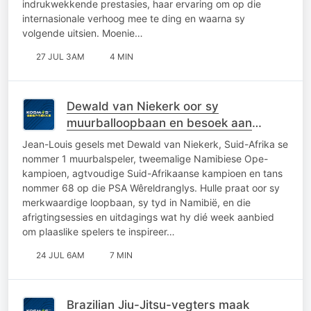
indrukwekkende prestasies, haar ervaring om op die
internasionale verhoog mee te ding en waarna sy
volgende uitsien. Moenie…
27 JUL 3AM
4 MIN
Dewald van Niekerk oor sy
muurballoopbaan en besoek aan
Namibië
Jean-Louis gesels met Dewald van Niekerk, Suid-Afrika se
nommer 1 muurbalspeler, tweemalige Namibiese Ope-
kampioen, agtvoudige Suid-Afrikaanse kampioen en tans
nommer 68 op die PSA Wêreldranglys. Hulle praat oor sy
merkwaardige loopbaan, sy tyd in Namibië, en die
afrigtingsessies en uitdagings wat hy dié week aanbied
om plaaslike spelers te inspireer…
24 JUL 6AM
7 MIN
Brazilian Jiu-Jitsu-vegters maak