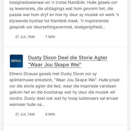
besigheidseienaar en 'n trotse Namibiër. Hulle gesels oor
sy lewensreis, die uitdagings wat hom gevorm het, die
passie wat hom dryf en hoe hy deur sy musiek en werk 'n
blywende bydrae tot Namibië maak. 'n Inspirerende
gesprek oor deursettingsvermoë, doelgerigtheid…
21 JUL 7AM
7 MIN
Dusty Dixon Deel die Storie Agter
"Waar Jou Skape Wei"
Elmero Strauss gesels met Dusty Dixon oor sy
splinternuwe enkelsnit, "Waar Jou Skape Wei". Hulle praat
oor die storie agter die lied, waar die inspirasie vandaan
gekom het en die boodskap wat hy deur die musiek wil
oordra. Dusty deel ook wat hy hoop luisteraars sal ervaar
wanneer hulle na…
21 JUL 1AM
6 MIN