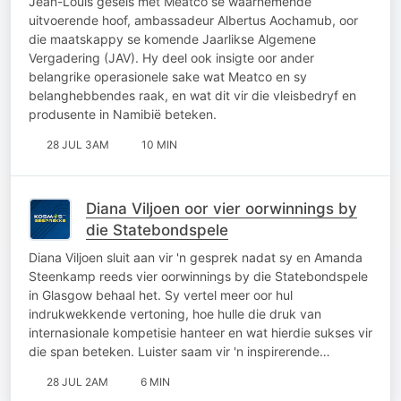
Jean-Louis gesels met Meatco se waarnemende
uitvoerende hoof, ambassadeur Albertus Aochamub, oor
die maatskappy se komende Jaarlikse Algemene
Vergadering (JAV). Hy deel ook insigte oor ander
belangrike operasionele sake wat Meatco en sy
belanghebbendes raak, en wat dit vir die vleisbedryf en
produsente in Namibië beteken.
28 JUL 3AM
10 MIN
Diana Viljoen oor vier oorwinnings by
die Statebondspele
Diana Viljoen sluit aan vir 'n gesprek nadat sy en Amanda
Steenkamp reeds vier oorwinnings by die Statebondspele
in Glasgow behaal het. Sy vertel meer oor hul
indrukwekkende vertoning, hoe hulle die druk van
internasionale kompetisie hanteer en wat hierdie sukses vir
die span beteken. Luister saam vir 'n inspirerende…
28 JUL 2AM
6 MIN