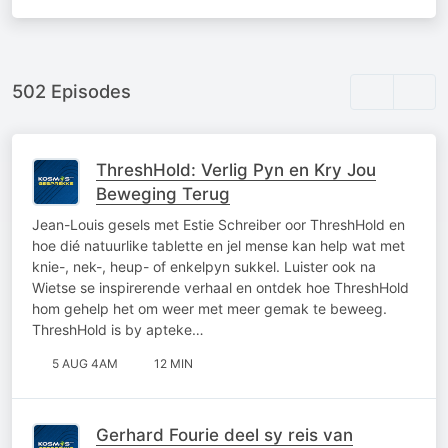
502 Episodes
ThreshHold: Verlig Pyn en Kry Jou
Beweging Terug
Jean-Louis gesels met Estie Schreiber oor ThreshHold en
hoe dié natuurlike tablette en jel mense kan help wat met
knie-, nek-, heup- of enkelpyn sukkel. Luister ook na
Wietse se inspirerende verhaal en ontdek hoe ThreshHold
hom gehelp het om weer met meer gemak te beweeg.
ThreshHold is by apteke…
5 AUG 4AM
12 MIN
Gerhard Fourie deel sy reis van