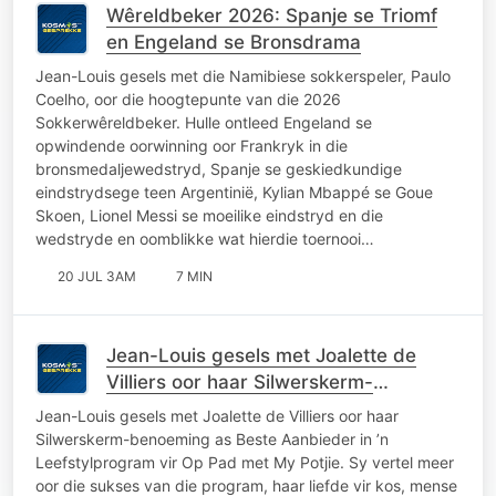
Wêreldbeker 2026: Spanje se Triomf
en Engeland se Bronsdrama
Jean-Louis gesels met die Namibiese sokkerspeler, Paulo
Coelho, oor die hoogtepunte van die 2026
Sokkerwêreldbeker. Hulle ontleed Engeland se
opwindende oorwinning oor Frankryk in die
bronsmedaljewedstryd, Spanje se geskiedkundige
eindstrydsege teen Argentinië, Kylian Mbappé se Goue
Skoen, Lionel Messi se moeilike eindstryd en die
wedstryde en oomblikke wat hierdie toernooi…
20 JUL 3AM
7 MIN
Jean-Louis gesels met Joalette de
Villiers oor haar Silwerskerm-
benoeming
Jean-Louis gesels met Joalette de Villiers oor haar
Silwerskerm-benoeming as Beste Aanbieder in ’n
Leefstylprogram vir Op Pad met My Potjie. Sy vertel meer
oor die sukses van die program, haar liefde vir kos, mense