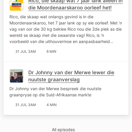
Rico, die skaap wat 7 jaar lank alleen in
die Moordenaarskaroo oorleef het!
Rico, die skaap wat onlangs gevind is in die
Moordenaarskaroo, het 7 jaar lank op sy eie oorleef. Met 'n
vag van oor die 30 kg beklee Rico nou die 2de plek as die
wereld se skaap met die swaarste vag! Rico, is 'n
voorbeeld van die uithouvermoe en aanpasbaarheid…
31 JUL 3AM
6 MIN
Dr Johnny van der Merwe lewer die
nuutste graanverslag
Dr Johnny van der Merwe bespreek die nuutste
graanpryse op die Suid-Afrikaanse markte
31 JUL 3AM
4 MIN
All episodes