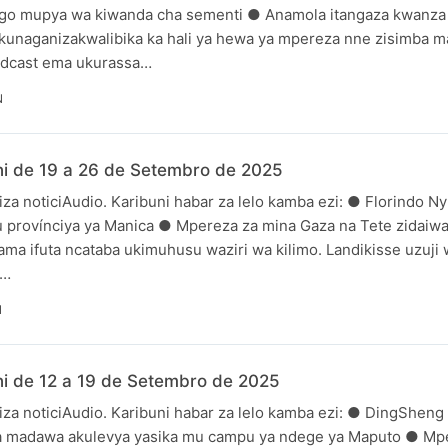
go mupya wa kiwanda cha sementi ● Anamola itangaza kwanza 
kunaganizakwalibika ka hali ya hewa ya mpereza nne zisimba maa
odcast ema ukurassa…
N
i de 19 a 26 de Setembro de 2025
za noticiAudio. Karibuni habar za lelo kamba ezi: ● Florindo Ny
 provínciya ya Manica ● Mpereza za mina Gaza na Tete zidaiwa
a ifuta ncataba ukimuhusu waziri wa kilimo. Landikisse uzuji
m…
N
i de 12 a 19 de Setembro de 2025
za noticiAudio. Karibuni habar za lelo kamba ezi: ● DingSheng
ya madawa akulevya yasika mu campu ya ndege ya Maputo ● Mp