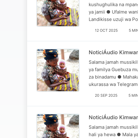
kushughulika na mpan
ya jamii ● Ufalme wan
Landikisse uzuji wa P
12 OCT 2025
5 MI
NoticiÁudio Kimwan
Salama jamah mussikili
ya familya Guebuza mu
za binadamu ● Mahakam
ukurassa wa Telegra
20 SEP 2025
5 MI
NoticiÁudio Kimwan
Salama jamah mussikili
hali ya hewa ● Mala 