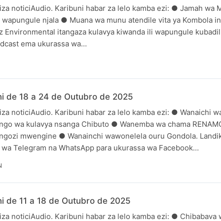
iza noticiAudio. Karibuni habar za lelo kamba ezi: ● Jamah wa
i wapungule njala ● Muana wa munu atendile vita ya Kombola in
nvironmental itangaza kulavya kiwanda ili wapungule kubadil
Podcast ema ukurassa wa…
i de 18 a 24 de Outubro de 2025
za noticiAudio. Karibuni habar za lelo kamba ezi: ● Wanaichi 
pango wa kulavya nsanga Chibuto ● Wanemba wa chama RENAM
ongozi mwengine ● Wanainchi wawonelela ouru Gondola. Landik
 wa Telegram na WhatsApp para ukurassa wa Facebook…
N
i de 11 a 18 de Outubro de 2025
iza noticiAudio. Karibuni habar za lelo kamba ezi: ● Chibabav