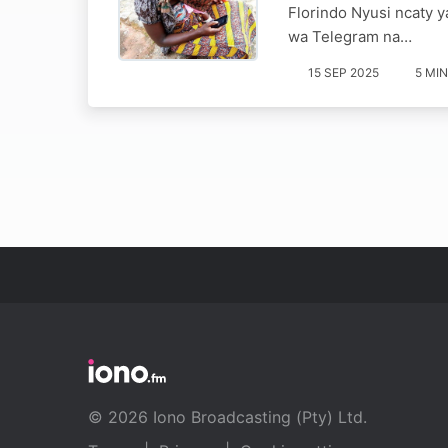
Florindo Nyusi ncaty 
wa Telegram na…
15 SEP 2025
5 MIN
© 2026 Iono Broadcasting (Pty) Ltd.