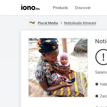
Visit
Products
Discover
iono.fm
homepage
Plural Media
NoticiAudio Kimwani
Noti
Salama
● Haba
● Zai