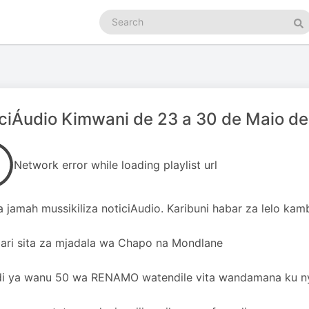
Search
podcasts
Se
ciÁudio Kimwani de 23 a 30 de Maio d
Network error while loading playlist url
 jamah mussikiliza noticiAudio. Karibuni habar za lelo kamb
ri sita za mjadala wa Chapo na Mondlane
di ya wanu 50 wa RENAMO watendile vita wandamana ku n