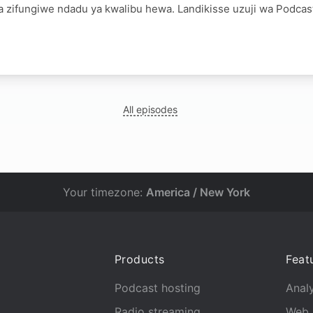
ya zifungiwe ndadu ya kwalibu hewa. Landikisse uzuji wa Podca
All episodes
Your timezone:
America / New York
Products
Feat
Podcast hosting
Analy
Radio streaming
Web 