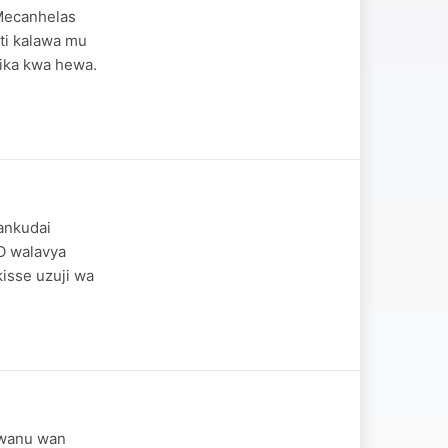
 Mecanhelas
ti kalawa mu
ika kwa hewa.
wankudai
O walavya
isse uzuji wa
a wanu wan