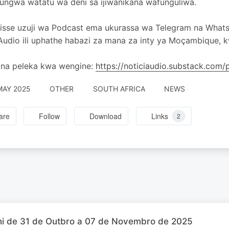
ngwa watatu wa deni sa ijiwanikana wafunguliwa.
isse uzuji wa Podcast ema ukurassa wa Telegram na Wha
Audio ili uphathe habazi za mana za inty ya Moçambique, 
 na peleka kwa wengine:
https://noticiaudio.substack.com
MAY 2025
OTHER
SOUTH AFRICA
NEWS
are
Follow
Download
Links
2
ni de 31 de Outbro a 07 de Novembro de 2025