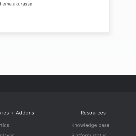
st ema ukurassa
ures + Addons
Resources
tics
Knowledge base
player
Platform status