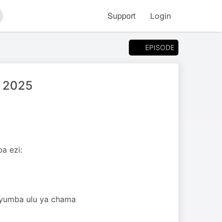
Support
Login
arch
EPISODE
e 2025
a ezi:
yumba ulu ya chama