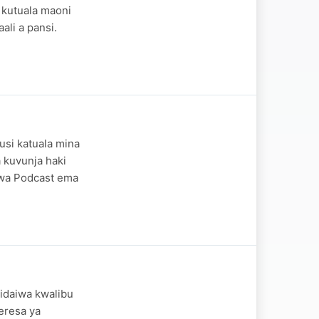
kutuala maoni
li a pansi.
usi katuala mina
 kuvunja haki
 wa Podcast ema
 idaiwa kwalibu
eresa ya