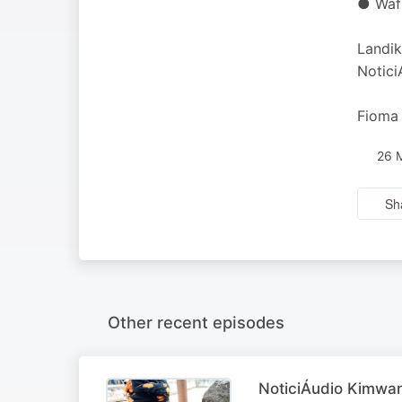
● Wafu
Landik
Notici
Fioma
26 
Sh
Other recent episodes
NoticiÁudio Kimwa