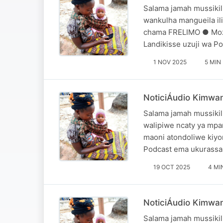
Salama jamah mussikil
wankulha mangueila il
chama FRELIMO ● Moz E
Landikisse uzuji wa 
1 NOV 2025
5 MIN
NoticiÁudio Kimwan
Salama jamah mussikili
walipiwe ncaty ya m
maoni atondoliwe kiy
Podcast ema ukurassa
19 OCT 2025
4 MI
NoticiÁudio Kimwan
Salama jamah mussikil