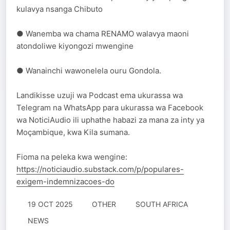
kulavya nsanga Chibuto
● Wanemba wa chama RENAMO walavya maoni
atondoliwe kiyongozi mwengine
● Wanainchi wawonelela ouru Gondola.
Landikisse uzuji wa Podcast ema ukurassa wa
Telegram na WhatsApp para ukurassa wa Facebook
wa NoticiAudio ili uphathe habazi za mana za inty ya
Moçambique, kwa Kila sumana.
Fioma na peleka kwa wengine:
https://noticiaudio.substack.com/p/populares-
exigem-indemnizacoes-do
19 OCT 2025
OTHER
SOUTH AFRICA
NEWS