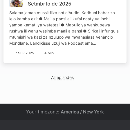
Setmbrto de 2025
Salama jamah mussikiliza noticiAudio. Karibuni habar za
lelo kamba ezi: ● Mali a pansi ali kufai ncaty ya inchi,
yamba kamati ya watetezi ● Mapuliciya wankupewa
rushwa ili wanu wasimbe maali a pansi ● Sirikali infungula
mtumishi wa kazi za nzuluco wa mwanasiasa Venâncio
Mondlane. Landikisse uzuji wa Podcast ema…
7 SEP 2025
4 MIN
All episodes
Your timezone:
America / New York