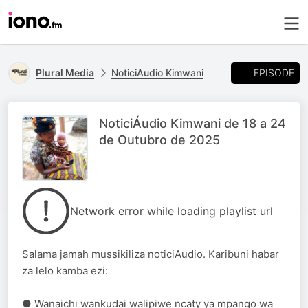
EPISODE
Plural Media
NoticiAudio Kimwani
NoticiÁudio Kimwani de 18 a 24
de Outubro de 2025
Network error while loading playlist url
Salama jamah mussikiliza noticiAudio. Karibuni habar
za lelo kamba ezi:
● Wanaichi wankudai walipiwe ncaty ya mpango wa