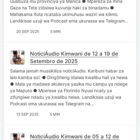
Guebuza mu provínciya ya Manica ● Mpereza za mina
Gaza na Tete zidaiwa kuvunja haki za binadamu ●
Mahakama ifuta ncataba ukimuhusu waziri wa kilimo.
Landikisse uzuji wa Podcast ema ukurassa wa Telegram…
20 SEP 2025
5 MIN
NoticiÁudio Kimwani de 12 a 19 de
Setembro de 2025
Salama jamah mussikiliza noticiAudio. Karibuni habar za
lelo kamba ezi: ● DingSheng idaiwa kwalibu hali ya hewa
● Mala ya madawa akulevya yasika mu campu ya ndege
ya Maputo ● Mperesa ya Florindo Nyusi ncaty ya
zifungiwe ndadu ya kwalibu hewa. Landikisse uzuji wa
Podcast ema ukurassa wa Telegram na…
15 SEP 2025
5 MIN
NoticiÁudio Kimwani de 05 a 12 de