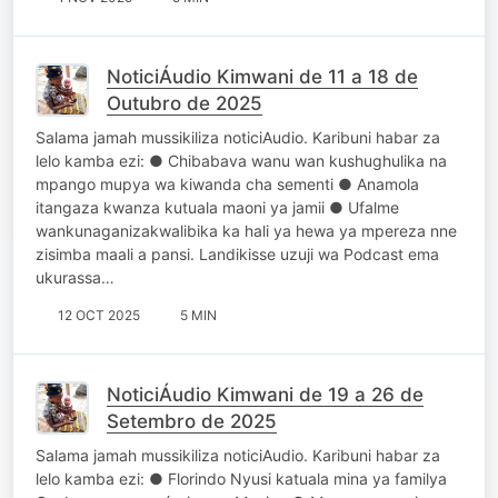
NoticiÁudio Kimwani de 11 a 18 de
Outubro de 2025
Salama jamah mussikiliza noticiAudio. Karibuni habar za
lelo kamba ezi: ● Chibabava wanu wan kushughulika na
mpango mupya wa kiwanda cha sementi ● Anamola
itangaza kwanza kutuala maoni ya jamii ● Ufalme
wankunaganizakwalibika ka hali ya hewa ya mpereza nne
zisimba maali a pansi. Landikisse uzuji wa Podcast ema
ukurassa…
12 OCT 2025
5 MIN
NoticiÁudio Kimwani de 19 a 26 de
Setembro de 2025
Salama jamah mussikiliza noticiAudio. Karibuni habar za
lelo kamba ezi: ● Florindo Nyusi katuala mina ya familya