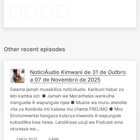
Other recent episodes
NoticiÁudio Kimwani de 31 de Outbro
a 07 de Novembro de 2025
Salama jamah mussikiliza noticiAudio. Karibuni habar za
lelo kamba ezi: ● Jamah wa Mecanhelas wankulha
mangueila ili wapungule njala ● Muana wa munu atendile
vita ya Kombola inti kalawa mu chama FRELIMO ● Moz
Environmental itangaza kulavya kiwanda ili wapungule
kubadilika kwa hewa. Landikisse uzuji wa Podcast ema
ukurassa wa…
1 NOV 2025
5 MIN