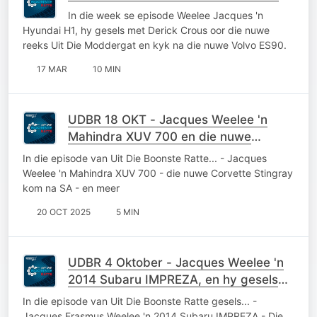
In die week se episode Weelee Jacques 'n
Hyundai H1, hy gesels met Derick Crous oor die nuwe
reeks Uit Die Moddergat en kyk na die nuwe Volvo ES90.
17 MAR
10 MIN
UDBR 18 OKT - Jacques Weelee 'n
Mahindra XUV 700 en die nuwe
Corvette is op pad.
In die episode van Uit Die Boonste Ratte... - Jacques
Weelee 'n Mahindra XUV 700 - die nuwe Corvette Stingray
kom na SA - en meer
20 OCT 2025
5 MIN
UDBR 4 Oktober - Jacques Weelee 'n
2014 Subaru IMPREZA, en hy gesels
oor die BMW Z1
In die episode van Uit Die Boonste Ratte gesels... -
Jacques Erasmus Weelee 'n 2014 Subaru IMPREZA - Die