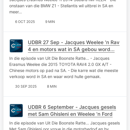
onstaan van die BMW Z1 - Stellantis wil uitbrei in SA en
meer…
6 OCT 2025
9 MIN
UDBR 27 Sep - Jacques Weelee 'n Rav
4 en motors wat in SA gebou word...
In die episode van Uit Die Boonste Ratte... - Jacques
Erasmus Weelee die 2015 TOYOTA RAV4 2.0 GX A/T -
Chinese motors op pad na SA. - Die karre wat die meeste
verkoop word in SA en waar word hulle gemaak.
30 SEP 2025
8 MIN
UDBR 6 September - Jacques gesels
met Sam Ghisleni en Weelee 'n Ford
In die episode van Uit Die Boonste Ratte... Jacques gesels
Met Sam Ghisleni oor vroue in die motorbedryf en hy