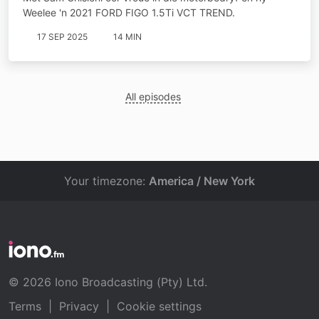
Weelee 'n 2021 FORD FIGO 1.5Ti VCT TREND.
17 SEP 2025
14 MIN
All episodes
Your timezone:
America / New York
© 2026 Iono Broadcasting (Pty) Ltd.
Terms
|
Privacy
|
Cookie settings