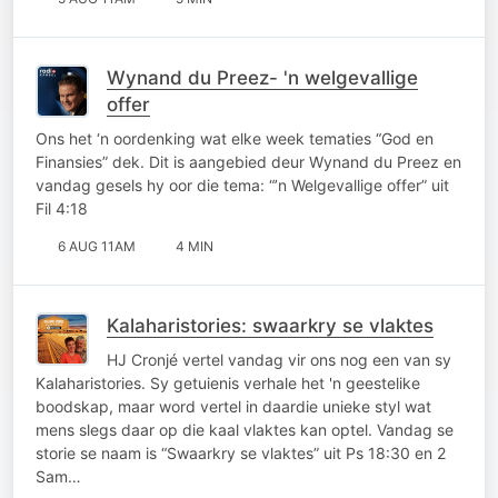
Wynand du Preez- 'n welgevallige
offer
Ons het ‘n oordenking wat elke week tematies “God en
Finansies” dek. Dit is aangebied deur Wynand du Preez en
vandag gesels hy oor die tema: “’n Welgevallige offer” uit
Fil 4:18
6 AUG 11AM
4 MIN
Kalaharistories: swaarkry se vlaktes
HJ Cronjé vertel vandag vir ons nog een van sy
Kalaharistories. Sy getuienis verhale het 'n geestelike
boodskap, maar word vertel in daardie unieke styl wat
mens slegs daar op die kaal vlaktes kan optel. Vandag se
storie se naam is “Swaarkry se vlaktes” uit Ps 18:30 en 2
Sam…