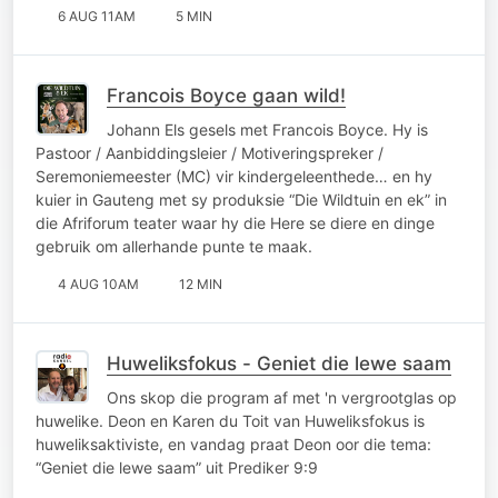
6 AUG 11AM
5 MIN
Francois Boyce gaan wild!
Johann Els gesels met Francois Boyce. Hy is
Pastoor / Aanbiddingsleier / Motiveringspreker /
Seremoniemeester (MC) vir kindergeleenthede… en hy
kuier in Gauteng met sy produksie “Die Wildtuin en ek” in
die Afriforum teater waar hy die Here se diere en dinge
gebruik om allerhande punte te maak.
4 AUG 10AM
12 MIN
Huweliksfokus - Geniet die lewe saam
Ons skop die program af met 'n vergrootglas op
huwelike. Deon en Karen du Toit van Huweliksfokus is
huweliksaktiviste, en vandag praat Deon oor die tema:
“Geniet die lewe saam” uit Prediker 9:9