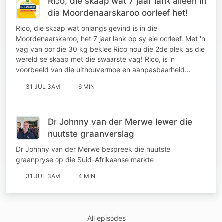
Rico, die skaap wat 7 jaar lank alleen in
die Moordenaarskaroo oorleef het!
Rico, die skaap wat onlangs gevind is in die
Moordenaarskaroo, het 7 jaar lank op sy eie oorleef. Met 'n
vag van oor die 30 kg beklee Rico nou die 2de plek as die
wereld se skaap met die swaarste vag! Rico, is 'n
voorbeeld van die uithouvermoe en aanpasbaarheid…
31 JUL 3AM
6 MIN
Dr Johnny van der Merwe lewer die
nuutste graanverslag
Dr Johnny van der Merwe bespreek die nuutste
graanpryse op die Suid-Afrikaanse markte
31 JUL 3AM
4 MIN
All episodes