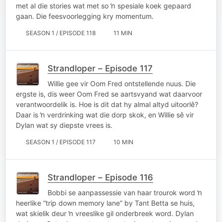
met al die stories wat met so ŉ spesiale koek gepaard
gaan. Die feesvoorlegging kry momentum.
SEASON 1 / EPISODE 118
11 MIN
Strandloper – Episode 117
Willie gee vir Oom Fred ontstellende nuus. Die
ergste is, dis weer Oom Fred se aartsvyand wat daarvoor
verantwoordelik is. Hoe is dit dat hy almal altyd uitoorlê?
Daar is ŉ verdrinking wat die dorp skok, en Willie sê vir
Dylan wat sy diepste vrees is.
SEASON 1 / EPISODE 117
10 MIN
Strandloper – Episode 116
Bobbi se aanpassessie van haar trourok word ŉ
heerlike “trip down memory lane” by Tant Betta se huis,
wat skielik deur ŉ vreeslike gil onderbreek word. Dylan