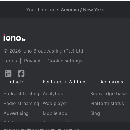
Your timezone:
America / New York
© 2026 Iono Broadcasting (Pty) Ltd.
Terms
|
Privacy
|
Cookie settings
Follow
Follow
us
us
Products
Features + Addons
Resources
on
on
LinkedIn
Facebook
Podcast hosting
Analytics
Knowledge base
Radio streaming
Web player
Platform status
Advertising
Mobile app
Blog
Pricing
Stream archive
Agree to storing cookies on your device.