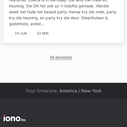
heuning. Die DA het ook so 'n belofte gemaak. Hierdie
week het hulle net besluit party mense kry die melk, party
kry die heuning, en party kry die deur. Steenhuisen is
gedemote, ander…
24 JUN
52 MIN
All episodes
Your timezone:
America / New York