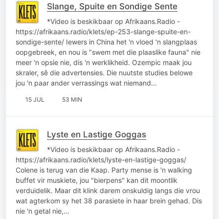
Slange, Spuite en Sondige Sente
*Video is beskikbaar op Afrikaans.Radio -
https://afrikaans.radio/klets/ep-253-slange-spuite-en-
sondige-sente/ Iewers in China het 'n vloed 'n slangplaas
oopgebreek, en nou is "swem met die plaaslike fauna" nie
meer 'n opsie nie, dis 'n werklikheid. Ozempic maak jou
skraler, sê die advertensies. Die nuutste studies belowe
jou 'n paar ander verrassings wat niemand…
15 JUL
53 MIN
Lyste en Lastige Goggas
*Video is beskikbaar op Afrikaans.Radio -
https://afrikaans.radio/klets/lyste-en-lastige-goggas/
Colene is terug van die Kaap. Party mense is 'n walking
buffet vir muskiete, jou "bierpens" kan dit moontlik
verduidelik. Maar dit klink darem onskuldig langs die vrou
wat agterkom sy het 38 parasiete in haar brein gehad. Dis
nie 'n getal nie,…