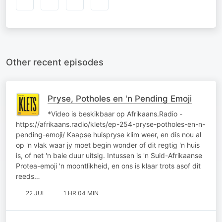
Other recent episodes
Pryse, Potholes en 'n Pending Emoji
*Video is beskikbaar op Afrikaans.Radio -
https://afrikaans.radio/klets/ep-254-pryse-potholes-en-n-
pending-emoji/ Kaapse huispryse klim weer, en dis nou al
op 'n vlak waar jy moet begin wonder of dit regtig 'n huis
is, of net 'n baie duur uitsig. Intussen is 'n Suid-Afrikaanse
Protea-emoji 'n moontlikheid, en ons is klaar trots asof dit
reeds…
22 JUL
1 HR 04 MIN