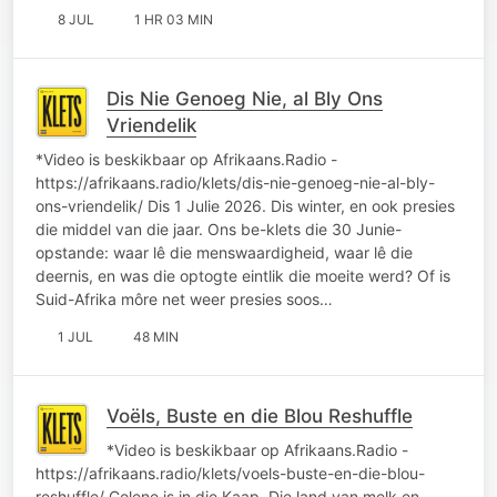
8 JUL
1 HR 03 MIN
Dis Nie Genoeg Nie, al Bly Ons
Vriendelik
*Video is beskikbaar op Afrikaans.Radio -
https://afrikaans.radio/klets/dis-nie-genoeg-nie-al-bly-
ons-vriendelik/ Dis 1 Julie 2026. Dis winter, en ook presies
die middel van die jaar. Ons be-klets die 30 Junie-
opstande: waar lê die menswaardigheid, waar lê die
deernis, en was die optogte eintlik die moeite werd? Of is
Suid-Afrika môre net weer presies soos…
1 JUL
48 MIN
Voëls, Buste en die Blou Reshuffle
*Video is beskikbaar op Afrikaans.Radio -
https://afrikaans.radio/klets/voels-buste-en-die-blou-
reshuffle/ Colene is in die Kaap. Die land van melk en