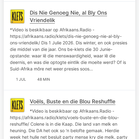
Dis Nie Genoeg Nie, al Bly Ons
Vriendelik
*Video is beskikbaar op Afrikaans.Radio -
https://afrikaans.radio/klets/dis-nie-genoeg-nie-al-bly-
ons-vriendelik/ Dis 1 Julie 2026. Dis winter, en ook presies
die middel van die jaar. Ons be-klets die 30 Junie-
opstande: waar lê die menswaardigheid, waar lê die
deernis, en was die optogte eintlik die moeite werd? Of is
Suid-Afrika môre net weer presies soos…
1 JUL
48 MIN
Voëls, Buste en die Blou Reshuffle
*Video is beskikbaar op Afrikaans.Radio -
https://afrikaans.radio/klets/voels-buste-en-die-blou-
reshuffle/ Colene is in die Kaap. Die land van melk en
heuning. Die DA het ook so 'n belofte gemaak. Hierdie
week het hulle net besluit party mense kry die melk, party