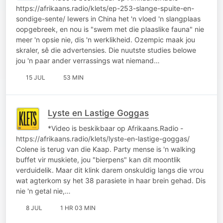
https://afrikaans.radio/klets/ep-253-slange-spuite-en-
sondige-sente/ Iewers in China het 'n vloed 'n slangplaas
oopgebreek, en nou is "swem met die plaaslike fauna" nie
meer 'n opsie nie, dis 'n werklikheid. Ozempic maak jou
skraler, sê die advertensies. Die nuutste studies belowe
jou 'n paar ander verrassings wat niemand…
15 JUL
53 MIN
Lyste en Lastige Goggas
*Video is beskikbaar op Afrikaans.Radio -
https://afrikaans.radio/klets/lyste-en-lastige-goggas/
Colene is terug van die Kaap. Party mense is 'n walking
buffet vir muskiete, jou "bierpens" kan dit moontlik
verduidelik. Maar dit klink darem onskuldig langs die vrou
wat agterkom sy het 38 parasiete in haar brein gehad. Dis
nie 'n getal nie,…
8 JUL
1 HR 03 MIN