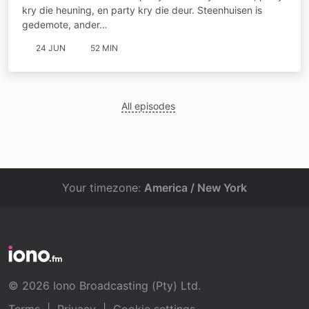
kry die heuning, en party kry die deur. Steenhuisen is
gedemote, ander…
24 JUN
52 MIN
All episodes
Your timezone:
America / New York
© 2026 Iono Broadcasting (Pty) Ltd.