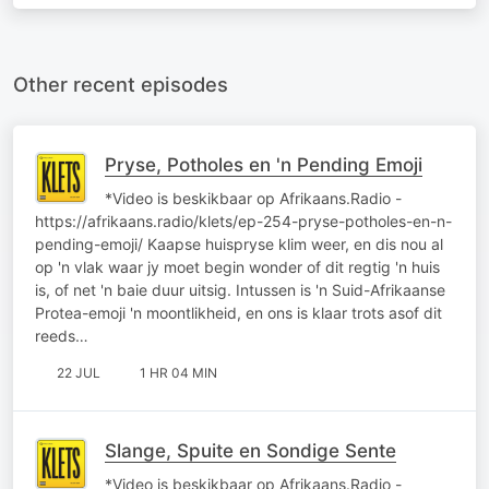
Other recent episodes
Pryse, Potholes en 'n Pending Emoji
*Video is beskikbaar op Afrikaans.Radio -
https://afrikaans.radio/klets/ep-254-pryse-potholes-en-n-
pending-emoji/ Kaapse huispryse klim weer, en dis nou al
op 'n vlak waar jy moet begin wonder of dit regtig 'n huis
is, of net 'n baie duur uitsig. Intussen is 'n Suid-Afrikaanse
Protea-emoji 'n moontlikheid, en ons is klaar trots asof dit
reeds…
22 JUL
1 HR 04 MIN
Slange, Spuite en Sondige Sente
*Video is beskikbaar op Afrikaans.Radio -