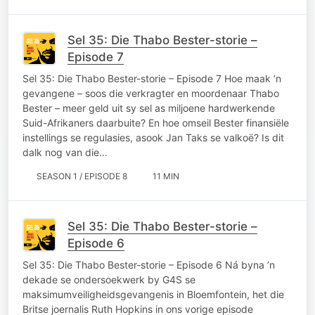
Sel 35: Die Thabo Bester-storie –
Episode 7
Sel 35: Die Thabo Bester-storie – Episode 7 Hoe maak ’n
gevangene – soos die verkragter en moordenaar Thabo
Bester – meer geld uit sy sel as miljoene hardwerkende
Suid-Afrikaners daarbuite? En hoe omseil Bester finansiële
instellings se regulasies, asook Jan Taks se valkoë? Is dit
dalk nog van die…
SEASON 1 / EPISODE 8
11 MIN
Sel 35: Die Thabo Bester-storie –
Episode 6
Sel 35: Die Thabo Bester-storie – Episode 6 Ná byna ’n
dekade se ondersoekwerk by G4S se
maksimumveiligheidsgevangenis in Bloemfontein, het die
Britse joernalis Ruth Hopkins in ons vorige episode