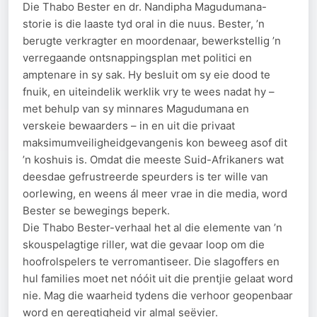
Die Thabo Bester en dr. Nandipha Magudumana-
storie is die laaste tyd oral in die nuus. Bester, ’n
berugte verkragter en moordenaar, bewerkstellig ’n
verregaande ontsnappingsplan met politici en
amptenare in sy sak. Hy besluit om sy eie dood te
fnuik, en uiteindelik werklik vry te wees nadat hy –
met behulp van sy minnares Magudumana en
verskeie bewaarders – in en uit die privaat
maksimumveiligheidgevangenis kon beweeg asof dit
’n koshuis is. Omdat die meeste Suid-Afrikaners wat
deesdae gefrustreerde speurders is ter wille van
oorlewing, en weens ál meer vrae in die media, word
Bester se bewegings beperk.
Die Thabo Bester-verhaal het al die elemente van ’n
skouspelagtige riller, wat die gevaar loop om die
hoofrolspelers te verromantiseer. Die slagoffers en
hul families moet net nóóit uit die prentjie gelaat word
nie. Mag die waarheid tydens die verhoor geopenbaar
word en geregtigheid vir almal seëvier.