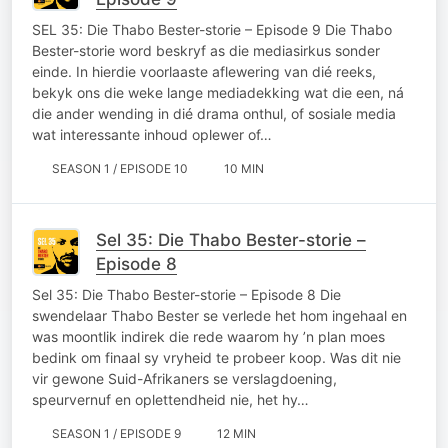
SEL 35: Die Thabo Bester-storie – Episode 9 Die Thabo
Bester-storie word beskryf as die mediasirkus sonder
einde. In hierdie voorlaaste aflewering van dié reeks,
bekyk ons die weke lange mediadekking wat die een, ná
die ander wending in dié drama onthul, of sosiale media
wat interessante inhoud oplewer of…
SEASON 1 / EPISODE 10
10 MIN
Sel 35: Die Thabo Bester-storie –
Episode 8
Sel 35: Die Thabo Bester-storie – Episode 8 Die
swendelaar Thabo Bester se verlede het hom ingehaal en
was moontlik indirek die rede waarom hy ’n plan moes
bedink om finaal sy vryheid te probeer koop. Was dit nie
vir gewone Suid-Afrikaners se verslagdoening,
speurvernuf en oplettendheid nie, het hy…
SEASON 1 / EPISODE 9
12 MIN