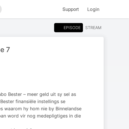
Support
Login
arch
EPISODE
STREAM
de 7
o Bester – meer geld uit sy sel as
ster finansiële instellings se
edes waarom hy hom nie by Binnelandse
pan word vir nog medepligtiges in die