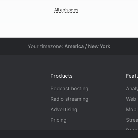
All episodes
Your timezone:
America / New York
Products
Feat
Podcast hosting
Analy
Radio streaming
Web 
Advertising
Mobi
Pricing
Stre
Reco