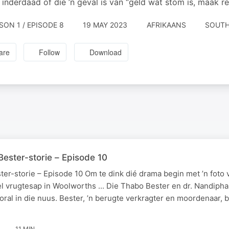
k inderdaad of dié ’n geval is van “geld wat stom is, maak r
SON 1 / EPISODE 8
19 MAY 2023
AFRIKAANS
SOUTH
are
Follow
Download
ester-storie – Episode 10
er-storie – Episode 10 Om te dink dié drama begin met ’n foto 
tel vrugtesap in Woolworths ... Die Thabo Bester en dr. Nandi
d oral in die nuus. Bester, ’n berugte verkragter en moordenaar, 
11 MIN