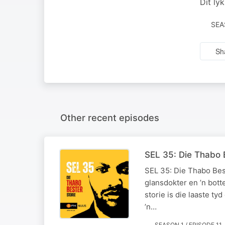
Dit ly
SEA
Sh
Other recent episodes
SEL 35: Die Thabo B
SEL 35: Die Thabo Best
glansdokter en ’n bot
storie is die laaste ty
’n…
SEASON 1 / EPISODE 11