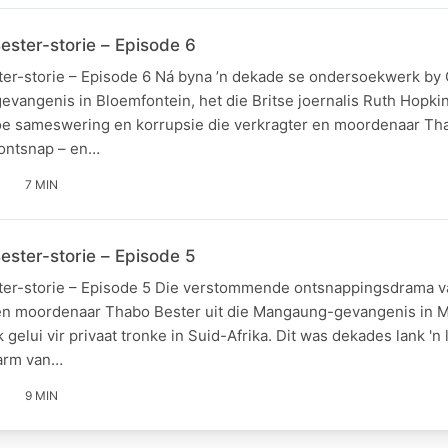
ester-storie – Episode 6
ter-storie – Episode 6 Ná byna ’n dekade se ondersoekwerk by
vangenis in Bloemfontein, het die Britse joernalis Ruth Hopkin
oe sameswering en korrupsie die verkragter en moordenaar Tha
 ontsnap – en…
7 MIN
ester-storie – Episode 5
ter-storie – Episode 5 Die verstommende ontsnappingsdrama v
en moordenaar Thabo Bester uit die Mangaung-gevangenis in M
 gelui vir privaat tronke in Suid-Afrika. Dit was dekades lank '
g arm van…
9 MIN