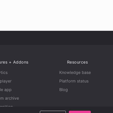
ures + Addons
Resources
tics
Knowledge base
player
Platform status
le app
Blog
am archive
gnition