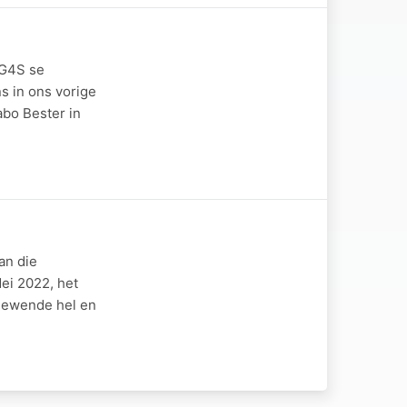
 G4S se
s in ons vorige
bo Bester in
an die
ei 2022, het
n lewende hel en