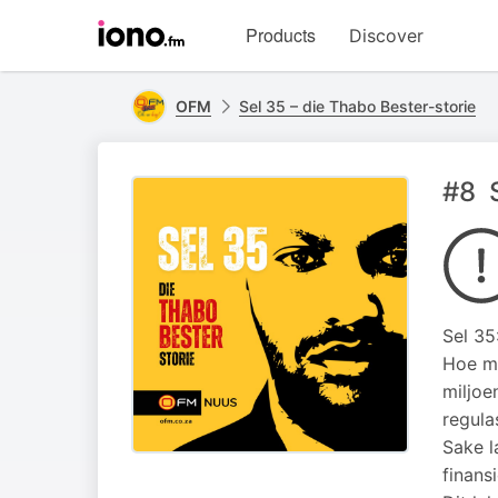
Visit
Products
Discover
iono.fm
homepage
OFM
Sel 35 – die Thabo Bester-storie
#8 S
Sel 35
Hoe ma
miljoe
regula
Sake l
finans