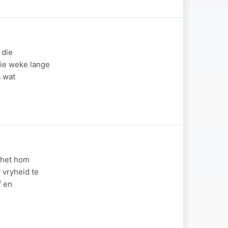
 die
die weke lange
a wat
 het hom
 vryheid te
f en