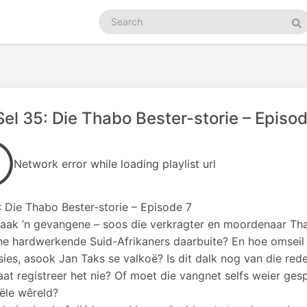
Search
podcasts
Se
el 35: Die Thabo Bester-storie – Episo
Network error while loading playlist url
: Die Thabo Bester-storie – Episode 7
ak ’n gevangene – soos die verkragter en moordenaar Thab
ne hardwerkende Suid-Afrikaners daarbuite? En hoe omseil Be
sies, asook Jan Taks se valkoë? Is dit dalk nog van die r
aat registreer het nie? Of moet die vangnet selfs weier ges
iële wêreld?