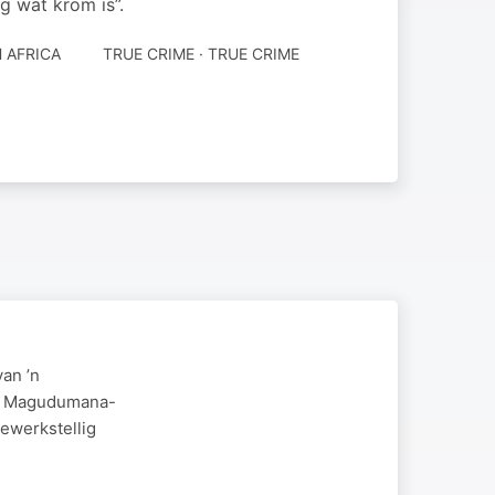
eg wat krom is”.
 AFRICA
TRUE CRIME · TRUE CRIME
van ’n
pha Magudumana-
bewerkstellig