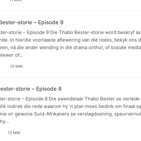
ester-storie – Episode 9
ter-storie – Episode 9 Die Thabo Bester-storie word beskryf as
de. In hierdie voorlaaste aflewering van dié reeks, bekyk ons 
en, ná die ander wending in dié drama onthul, of sosiale medi
plewer of…
10 MIN
ester-storie – Episode 8
ter-storie – Episode 8 Die swendelaar Thabo Bester se verlede
ik indirek die rede waarom hy ’n plan moes bedink om finaal sy
 nie vir gewone Suid-Afrikaners se verslagdoening, speurvernu
 hy…
12 MIN