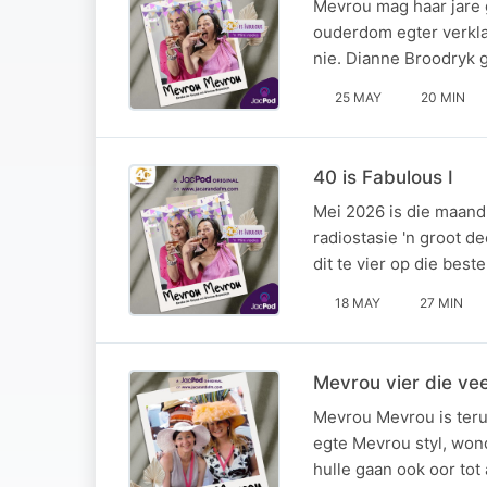
Mevrou mag haar jare 
ouderdom egter verklap
nie. Dianne Broodryk 
25 MAY
20 MIN
40 is Fabulous I
Mei 2026 is die maand
radiostasie 'n groot d
dit te vier op die best
18 MAY
27 MIN
Mevrou vier die vee
Mevrou Mevrou is terug
egte Mevrou styl, won
hulle gaan ook oor tot 