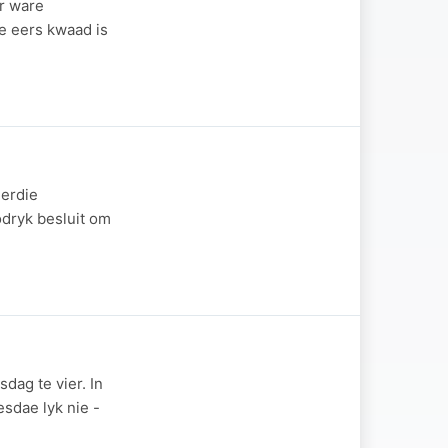
ar ware
ie eers kwaad is
ierdie
odryk besluit om
dag te vier. In
sdae lyk nie -