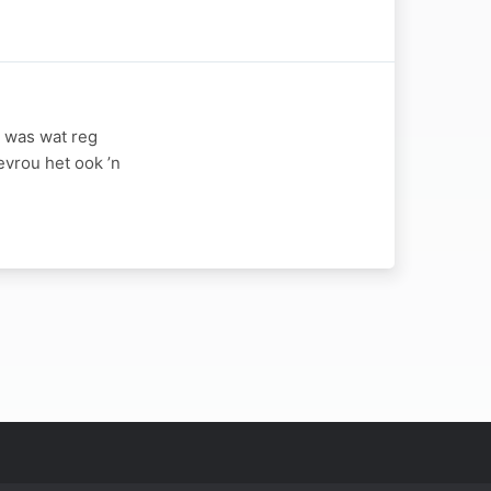
g was wat reg
evrou het ook ’n