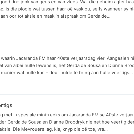
goed dra: jonk van gees en van vlees. Wat die geheim agter ha
, is die plooie wat tussen haar oë vasklou, selfs wanneer sy n
gaan oor tot aksie en maak ’n afspraak om Gerda de…
 waarin Jacaranda FM haar 40ste verjaarsdag vier. Aangesien h
eel van albei hulle lewens is, het Gerda de Sousa en Dianne Bro
e manier wat hulle kan – deur hulde te bring aan hulle veertigs…
rtigs
 met ’n spesiale mini-reeks om Jacaranda FM se 40ste verjaars
der Gerda de Sousa en Dianne Broodryk nie net hoe veertig dee
aksie. Die Mevrouers lag, kla, knyp die oë toe, vra…