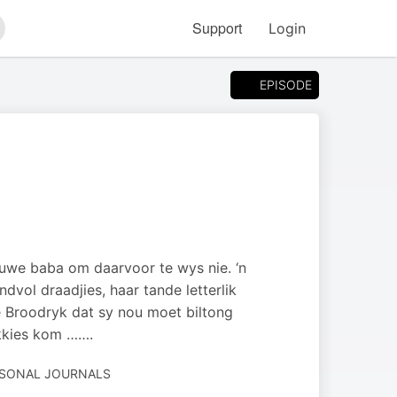
Support
Login
arch
EPISODE
nuwe baba om daarvoor te wys nie. ‘n
dvol draadjies, haar tande letterlik
e Broodryk dat sy nou moet biltong
ekkies kom …….
RSONAL JOURNALS