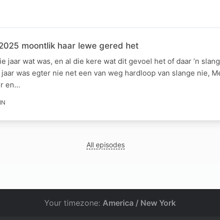
2025 moontlik haar lewe gered het
e jaar wat was, en al die kere wat dit gevoel het of daar ’n slan
é jaar was egter nie net een van weg hardloop van slange nie, M
er en…
IN
All episodes
Your timezone:
America / New York