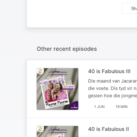
Sh
Other recent episodes
40 is Fabulous III
Die maand van Jacaran
die voete. Dis tyd vir
gesien hoe die jongme
1 JUN
19 MIN
40 is Fabulous II