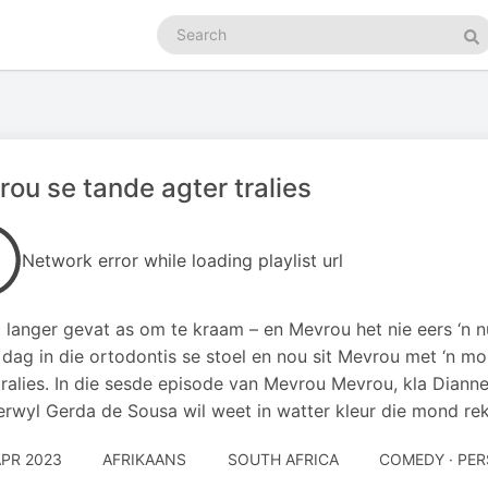
Search
podcasts
Se
ou se tande agter tralies
Network error while loading playlist url
t langer gevat as om te kraam – en Mevrou het nie eers ‘n 
dag in die ortodontis se stoel en nou sit Mevrou met ‘n mon
tralies. In die sesde episode van Mevrou Mevrou, kla Diann
terwyl Gerda de Sousa wil weet in watter kleur die mond r
APR 2023
AFRIKAANS
SOUTH AFRICA
COMEDY · PE