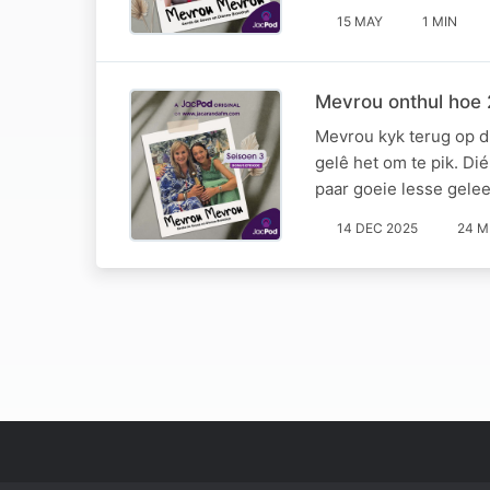
15 MAY
1 MIN
Mevrou onthul hoe 
Mevrou kyk terug op di
gelê het om te pik. Di
paar goeie lesse gele
14 DEC 2025
24 M