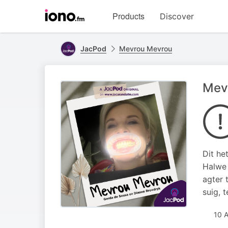
Visit
Products
Discover
iono.fm
homepage
JacPod
Mevrou Mevrou
Mevr
Dit he
Halwe 
agter 
suig, 
10 