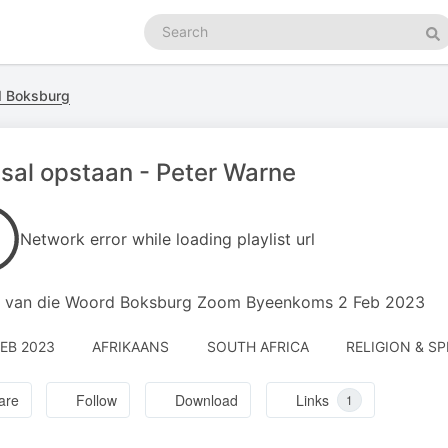
Search
podcasts
Se
d Boksburg
sal opstaan - Peter Warne
Network error while loading playlist url
 van die Woord Boksburg Zoom Byeenkoms 2 Feb 2023
FEB 2023
AFRIKAANS
SOUTH AFRICA
RELIGION & SP
are
Follow
Download
Links
1