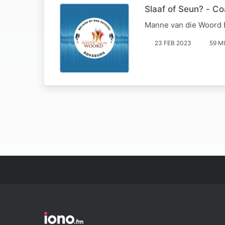
Slaaf of Seun? - C
Manne van die Woord
23 FEB 2023
59 M