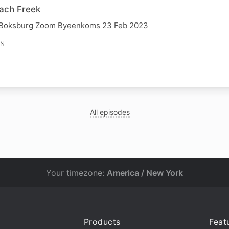
oach Freek
 Boksburg Zoom Byeenkoms 23 Feb 2023
IN
All episodes
Your timezone:
America / New York
Products
Feat