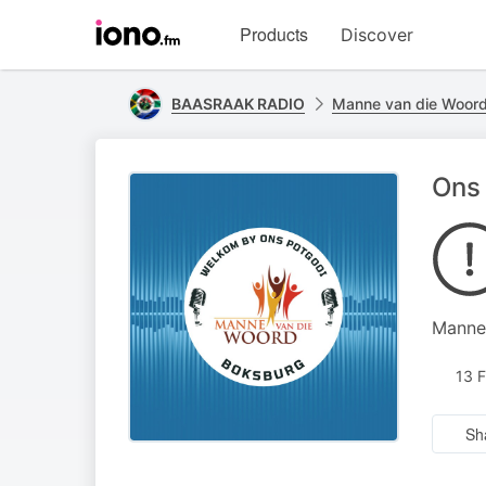
Visit
Products
Discover
iono.fm
homepage
BAASRAAK RADIO
Manne van die Woor
Ons 
Manne
13 
Sh