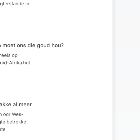
gterstande in
m moet ons die goud hou?
reëls op
id-Afrika hul
lakke al meer
um oor Wes-
gte betrokke
nte