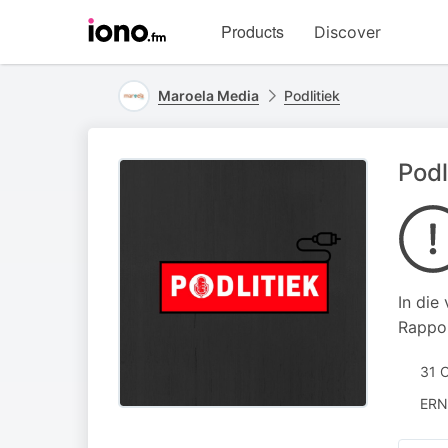
Visit
Products
Discover
iono.fm
homepage
Maroela Media
Podlitiek
Podl
In die
Rappor
31 
ERN