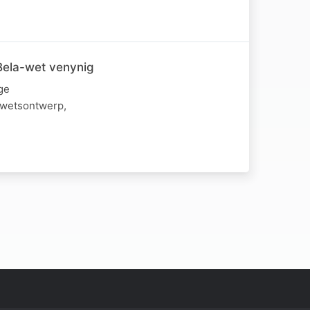
Bela-wet venynig
ge
kwetsontwerp,