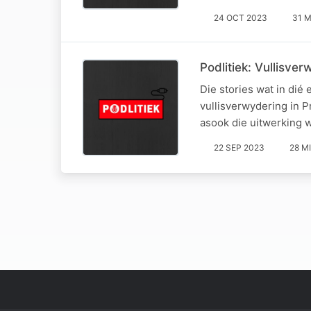
24 OCT 2023
31 M
Podlitiek: Vullisv
Die stories wat in dié
vullisverwydering in 
asook die uitwerking 
22 SEP 2023
28 M