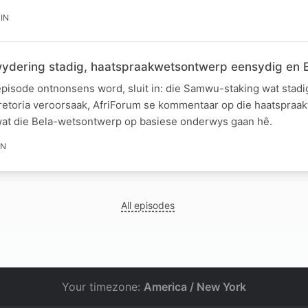
IN
erwydering stadig, haatspraakwetsontwerp eensydig en 
 episode ontnonsens word, sluit in: die Samwu-staking wat stadi
Pretoria veroorsaak, AfriForum se kommentaar op die haatspraa
wat die Bela-wetsontwerp op basiese onderwys gaan hê.
IN
All episodes
Your timezone:
America / New York