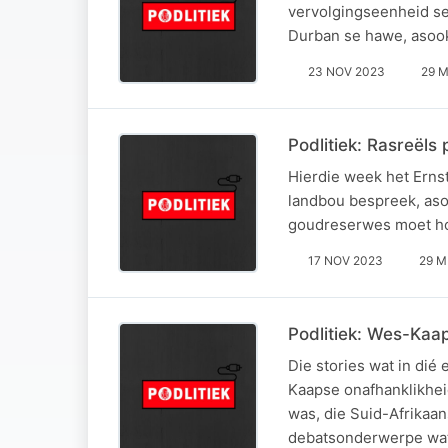
vervolgingseenheid se 
Durban se hawe, asook
23 NOV 2023
29 M
Podlitiek: Rasreël
Hierdie week het Ernst
landbou bespreek, aso
goudreserwes moet h
17 NOV 2023
29 M
Podlitiek: Wes-Kaa
Die stories wat in dié
Kaapse onafhanklikhei
was, die Suid-Afrikaa
debatsonderwerpe wat 