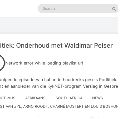
Search
podcasts
Se
itiek: Onderhoud met Waldimar Pelser
Network error while loading playlist url
 volgende episode van hul onderhoudreeks gesels Podlitiek
t en aanbieder van die KykNET-program Verslag in Gespre
OCT 2019
AFRIKAANS
SOUTH AFRICA
NEWS
ST VAN ZYL, ARNO ROODT, CHARNÉ MOSTERT EN LOUIS BOSHO