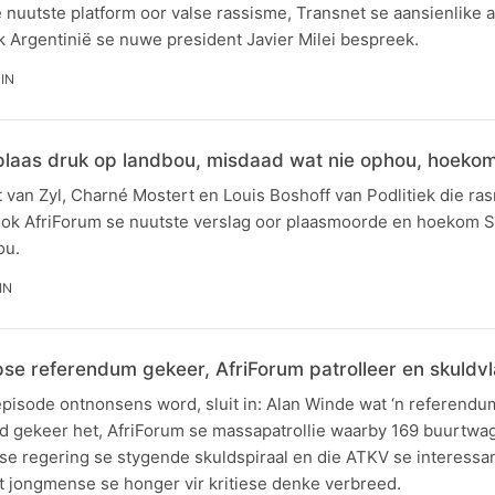
nuutste platform oor valse rassisme, Transnet se aansienlike a
 Argentinië se nuwe president Javier Milei bespreek.
IN
s plaas druk op landbou, misdaad wat nie ophou, hoeko
 van Zyl, Charné Mostert en Louis Boshoff van Podlitiek die ras
ok AfriForum se nuutste verslag oor plaasmoorde en hoekom Su
ou.
IN
pse referendum gekeer, AfriForum patrolleer en skuldv
 episode ontnonsens word, sluit in: Alan Winde wat ‘n referend
d gekeer het, AfriForum se massapatrollie waarby 169 buurtwa
nse regering se stygende skuldspiraal en die ATKV se interessa
jongmense se honger vir kritiese denke verbreed.