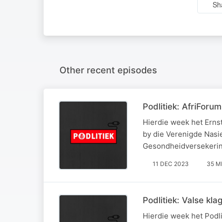
Sh
Other recent episodes
Podlitiek: AfriForu
Hierdie week het Erns
by die Verenigde Nasi
Gesondheidversekerin
11 DEC 2023
35 M
Podlitiek: Valse kla
Hierdie week het Podli