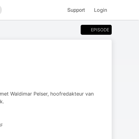
Support
Login
arch
EPISODE
 met Waldimar Pelser, hoofredakteur van
k.
FF