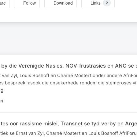
are
Follow
Download
Links
2
m by die Verenigde Nasies, NGV-frustrasies en ANC se e
t van Zyl, Louis Boshoff en Charné Mostert onder andere AfriF
es bespreek, asook die onsekerhede rondom die stemproses vir
g.
IN
gtes oor rassisme mislei, Transnet se tyd verby en Argen
tiek se Ernst van Zyl, Charné Mostert en Louis Boshoff AfriForu