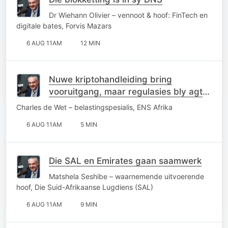
Dr Wiehann Olivier – vennoot & hoof: FinTech en
digitale bates, Forvis Mazars
6 AUG 11AM
12 MIN
Nuwe kriptohandleiding bring
vooruitgang, maar regulasies bly agter
die kurwe
Charles de Wet – belastingspesialis, ENS Afrika
6 AUG 11AM
5 MIN
Die SAL en Emirates gaan saamwerk
Matshela Seshibe – waarnemende uitvoerende
hoof, Die Suid-Afrikaanse Lugdiens (SAL)
6 AUG 11AM
9 MIN