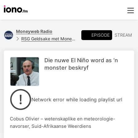
Moneyweb Radio
EPISODE
STREAM
RSG Geldsake met Moneyweb
Die nuwe El Niño word as ‘n
monster beskryf
Network error while loading playlist url
Cobus Olivier – wetenskaplike en meteorologie-
navorser, Suid-Afrikaanse Weerdiens