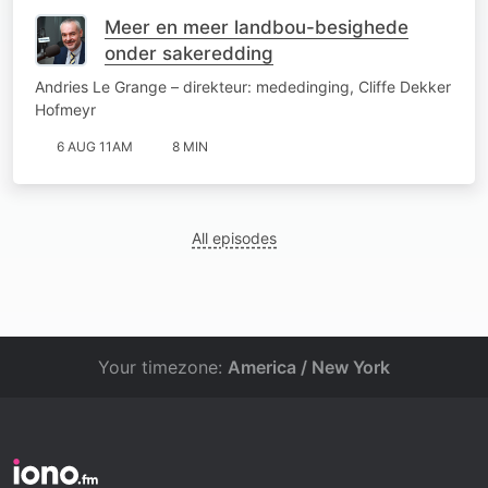
Meer en meer landbou-besighede
onder sakeredding
Andries Le Grange – direkteur: mededinging, Cliffe Dekker
Hofmeyr
6 AUG 11AM
8 MIN
All episodes
Your timezone:
America / New York