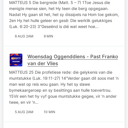
MATTEUS 5 Die bergrede (Matt. 5 – 7) 1Toe Jesus die
menigte mense sien, het Hy teen die berg opgegaan.
Nadat Hy gaan sit het, het sy dissipels na Hom toe gekom,
2en Hy het hulle geleer en gesê: Die werklik gelukkiges
(Luk. 6:20-23) 3“Geseënd is dié wat weet hoe…
6 AUG 2AM
9 MIN
Woensdag Oggenddiens - Past Franko
van der Vlies
MATTEUS 25 Die profetiese rede: die gelykenis van die
muntstukke (Luk. 19:11-27) 14“Verder gaan dit soos met 'n
man wat op reis wou gaan. Hy het sy slawe
bymekaargeroep en sy besittings aan hulle toevertrou.
15Vir een het hy vyf goue muntstukke gegee, vir 'n ander
twee, en vir 'n…
5 AUG 2AM
10 MIN