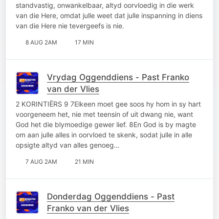
standvastig, onwankelbaar, altyd oorvloedig in die werk
van die Here, omdat julle weet dat julle inspanning in diens
van die Here nie tevergeefs is nie.
8 AUG 2AM
17 MIN
Vrydag Oggenddiens - Past Franko
van der Vlies
2 KORINTIËRS 9 7Elkeen moet gee soos hy hom in sy hart
voorgeneem het, nie met teensin of uit dwang nie, want
God het die blymoedige gewer lief. 8En God is by magte
om aan julle alles in oorvloed te skenk, sodat julle in alle
opsigte altyd van alles genoeg…
7 AUG 2AM
21 MIN
Donderdag Oggenddiens - Past
Franko van der Vlies