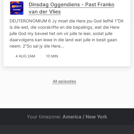
Dinsdag Oggendiens - Past Franko
van der Vlies
DEUTERONOMIUM 6 Jy moet die Here jou God liefhê 1“Dit
is die wet, die voorskrifte en die bepalings, wat die Here
julle God my beveel het om vir julle te leer, sodat julle
daarvolgens kan lewe in die land wat julle in besit gaan
neem. 2“So sal jy die Here…
4 AUG 2AM
10 MIN
All episodes
Your timezone:
America / New York