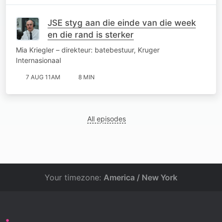
JSE styg aan die einde van die week
en die rand is sterker
Mia Kriegler – direkteur: batebestuur, Kruger
Internasionaal
7 AUG 11AM
8 MIN
All episodes
Your timezone:
America / New York