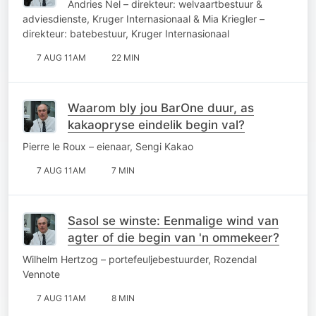
Andries Nel – direkteur: welvaartbestuur &
adviesdienste, Kruger Internasionaal & Mia Kriegler –
direkteur: batebestuur, Kruger Internasionaal
7 AUG 11AM
22 MIN
Waarom bly jou BarOne duur, as
kakaopryse eindelik begin val?
Pierre le Roux – eienaar, Sengi Kakao
7 AUG 11AM
7 MIN
Sasol se winste: Eenmalige wind van
agter of die begin van 'n ommekeer?
Wilhelm Hertzog – portefeuljebestuurder, Rozendal
Vennote
7 AUG 11AM
8 MIN