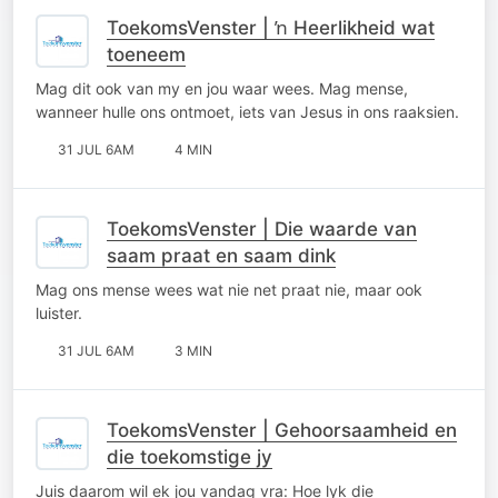
ToekomsVenster | ŉ Heerlikheid wat
toeneem
Mag dit ook van my en jou waar wees. Mag mense,
wanneer hulle ons ontmoet, iets van Jesus in ons raaksien.
31 JUL 6AM
4 MIN
ToekomsVenster | Die waarde van
saam praat en saam dink
Mag ons mense wees wat nie net praat nie, maar ook
luister.
31 JUL 6AM
3 MIN
ToekomsVenster | Gehoorsaamheid en
die toekomstige jy
Juis daarom wil ek jou vandag vra: Hoe lyk die