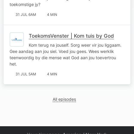
toekomstige jy?
31 JUL 6AM
4 MIN
ToekomsVenster | Kom tuis by God
Kom terug na jouself. Sorg weer vir jou liggaam.
Gee aandag aan jou siel. Voed jou gees. Wees werklik
teenwoordig by die mense wat God aan jou toevertrou
het.
31 JUL 5AM
4 MIN
All episodes