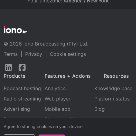
Your timezone:
America / New York
© 2026 Iono Broadcasting (Pty) Ltd.
Terms
|
Privacy
|
Cookie settings
Follow
Follow
us
us
Products
Features + Addons
Resources
on
on
LinkedIn
Facebook
Podcast hosting
Analytics
Knowledge base
Radio streaming
Web player
Platform status
Advertising
Mobile app
Blog
Pricing
Stream archive
Agree to storing cookies on your device.
Recognition