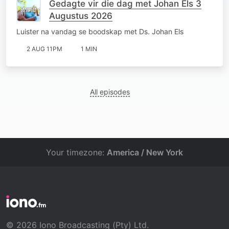
Gedagte vir die dag met Johan Els 3
Augustus 2026
Luister na vandag se boodskap met Ds. Johan Els
2 AUG 11PM
1 MIN
All episodes
Your timezone:
America / New York
© 2026 Iono Broadcasting (Pty) Ltd.