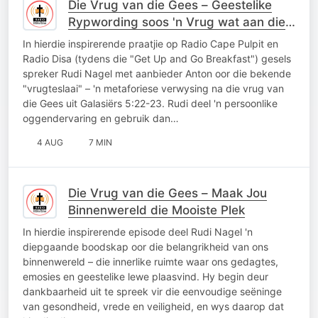
Die Vrug van die Gees – Geestelike
Rypwording soos 'n Vrug wat aan die
Boom Ryp Word
In hierdie inspirerende praatjie op Radio Cape Pulpit en
Radio Disa (tydens die "Get Up and Go Breakfast") gesels
spreker Rudi Nagel met aanbieder Anton oor die bekende
"vrugteslaai" – 'n metaforiese verwysing na die vrug van
die Gees uit Galasiërs 5:22-23. Rudi deel 'n persoonlike
oggendervaring en gebruik dan…
4 AUG
7 MIN
Die Vrug van die Gees – Maak Jou
Binnenwereld die Mooiste Plek
In hierdie inspirerende episode deel Rudi Nagel 'n
diepgaande boodskap oor die belangrikheid van ons
binnenwereld – die innerlike ruimte waar ons gedagtes,
emosies en geestelike lewe plaasvind. Hy begin deur
dankbaarheid uit te spreek vir die eenvoudige seëninge
van gesondheid, vrede en veiligheid, en wys daarop dat