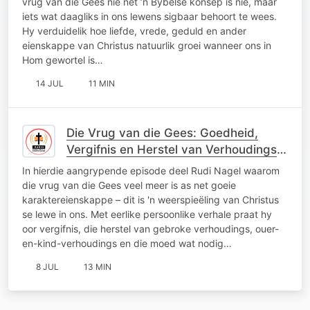
vrug van die Gees nie net ’n Bybelse konsep is nie, maar
iets wat daagliks in ons lewens sigbaar behoort te wees.
Hy verduidelik hoe liefde, vrede, geduld en ander
eienskappe van Christus natuurlik groei wanneer ons in
Hom gewortel is…
14 JUL
11 MIN
Die Vrug van die Gees: Goedheid,
Vergifnis en Herstel van Verhoudings
met Rudi Nagel
In hierdie aangrypende episode deel Rudi Nagel waarom
die vrug van die Gees veel meer is as net goeie
karaktereienskappe – dit is 'n weerspieëling van Christus
se lewe in ons. Met eerlike persoonlike verhale praat hy
oor vergifnis, die herstel van gebroke verhoudings, ouer-
en-kind-verhoudings en die moed wat nodig…
8 JUL
13 MIN