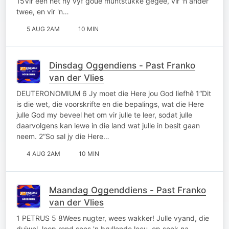
15Vir een het hy vyf goue muntstukke gegee, vir 'n ander
twee, en vir 'n…
5 AUG 2AM
10 MIN
Dinsdag Oggendiens - Past Franko
van der Vlies
DEUTERONOMIUM 6 Jy moet die Here jou God liefhê 1“Dit
is die wet, die voorskrifte en die bepalings, wat die Here
julle God my beveel het om vir julle te leer, sodat julle
daarvolgens kan lewe in die land wat julle in besit gaan
neem. 2“So sal jy die Here…
4 AUG 2AM
10 MIN
Maandag Oggenddiens - Past Franko
van der Vlies
1 PETRUS 5 8Wees nugter, wees wakker! Julle vyand, die
duiwel, loop rond soos 'n brullende leeu, op soek na