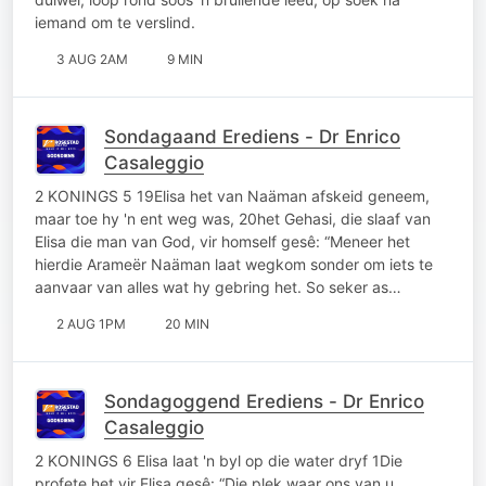
iemand om te verslind.
3 AUG 2AM
9 MIN
Sondagaand Erediens - Dr Enrico
Casaleggio
2 KONINGS 5 19Elisa het van Naäman afskeid geneem,
maar toe hy 'n ent weg was, 20het Gehasi, die slaaf van
Elisa die man van God, vir homself gesê: “Meneer het
hierdie Arameër Naäman laat wegkom sonder om iets te
aanvaar van alles wat hy gebring het. So seker as…
2 AUG 1PM
20 MIN
Sondagoggend Erediens - Dr Enrico
Casaleggio
2 KONINGS 6 Elisa laat 'n byl op die water dryf 1Die
profete het vir Elisa gesê: “Die plek waar ons van u