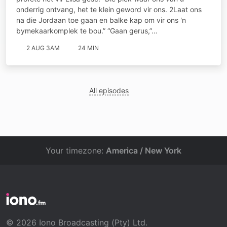
onderrig ontvang, het te klein geword vir ons. 2Laat ons
na die Jordaan toe gaan en balke kap om vir ons 'n
bymekaarkomplek te bou.” “Gaan gerus,”…
2 AUG 3AM
24 MIN
All episodes
Your timezone:
America / New York
© 2026 Iono Broadcasting (Pty) Ltd.