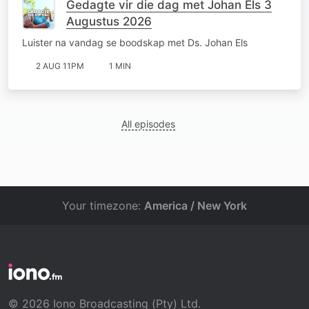
Gedagte vir die dag met Johan Els 3
Augustus 2026
Luister na vandag se boodskap met Ds. Johan Els
2 AUG 11PM
1 MIN
All episodes
Your timezone:
America / New York
© 2026 Iono Broadcasting (Pty) Ltd.