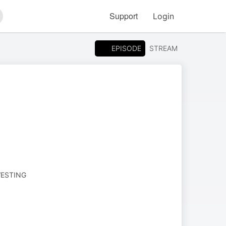
Support
Login
arch
EPISODE
STREAM
VESTING