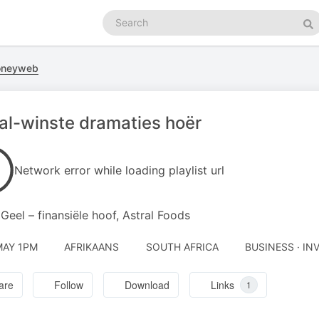
Search
podcasts
Se
oneyweb
al-winste dramaties hoër
Network error while loading playlist url
Geel – finansiële hoof, Astral Foods
MAY 1PM
AFRIKAANS
SOUTH AFRICA
BUSINESS · IN
are
Follow
Download
Links
1