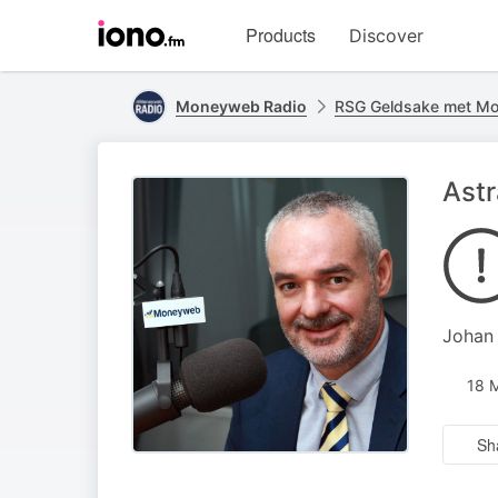
Visit
Products
Discover
iono.fm
homepage
Moneyweb Radio
RSG Geldsake met M
Astr
Johan 
18 
Sh