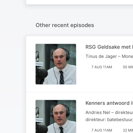
Other recent episodes
RSG Geldsake met
Tinus de Jager – Mon
7 AUG 11AM
50 M
Kenners antwoord l
Andries Nel – direkteu
direkteur: batebestuur
7 AUG 11AM
22 MI