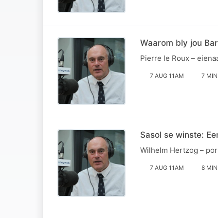
Waarom bly jou Bar
Pierre le Roux – eiena
7 AUG 11AM
7 MIN
Sasol se winste: E
Wilhelm Hertzog – por
7 AUG 11AM
8 MIN