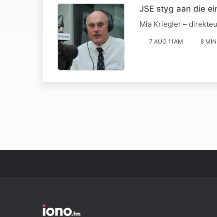
JSE styg aan die ei
Mia Kriegler – direkte
7 AUG 11AM
8 MIN