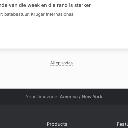
nde van die week en die rand is sterker
ur: batebestuur, Kruger Internasionaal
All episodes
Your timezone:
America / New York
Products
Feat