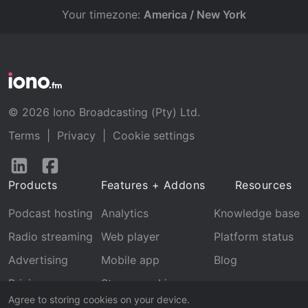
Your timezone:
America / New York
© 2026 Iono Broadcasting (Pty) Ltd.
Terms
|
Privacy
|
Cookie settings
Follow
Follow
us
us
Products
Features + Addons
Resources
on
on
LinkedIn
Facebook
Podcast hosting
Analytics
Knowledge base
Radio streaming
Web player
Platform status
Advertising
Mobile app
Blog
Pricing
Stream archive
Agree to storing cookies on your device.
Recognition