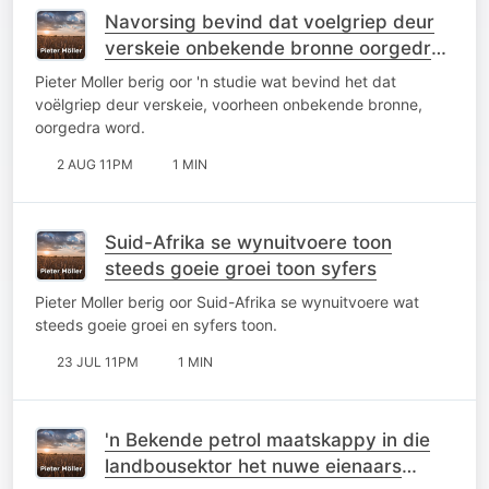
Navorsing bevind dat voelgriep deur
verskeie onbekende bronne oorgedra
word
Pieter Moller berig oor 'n studie wat bevind het dat
voëlgriep deur verskeie, voorheen onbekende bronne,
oorgedra word.
2 AUG 11PM
1 MIN
Suid-Afrika se wynuitvoere toon
steeds goeie groei toon syfers
Pieter Moller berig oor Suid-Afrika se wynuitvoere wat
steeds goeie groei en syfers toon.
23 JUL 11PM
1 MIN
'n Bekende petrol maatskappy in die
landbousektor het nuwe eienaars