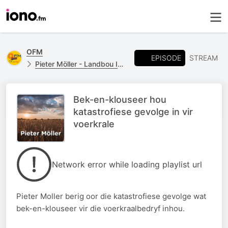
OFM
EPISODE
STREAM
Pieter Möller - Landbou Insetsels
Bek-en-klouseer hou
katastrofiese gevolge in vir
voerkrale
Network error while loading playlist url
Pieter Moller berig oor die katastrofiese gevolge wat
bek-en-klouseer vir die voerkraalbedryf inhou.