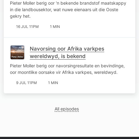
gekry
Pieter Moller berig oor 'n bekende brandstof maatskappy
in die landbousektor, wat nuwe eienaars uit die Ooste
gekry het.
16 JUL 11PM
1 MIN
Navorsing oor Afrika varkpes
wereldwyd, is bekend
Pieter Moller berig oor navorsingresultate en bevindinge,
oor moontlike oorsake vir Afrika varkpes, wereldwyd.
9 JUL 11PM
1 MIN
All episodes