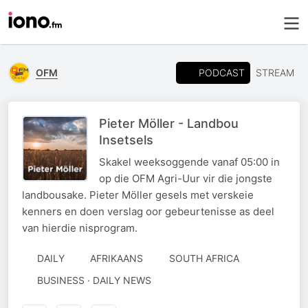
PODCAST
OFM
STREAM
Pieter Möller - Landbou
Insetsels
Skakel weeksoggende vanaf 05:00 in
op die OFM Agri-Uur vir die jongste
landbousake. Pieter Möller gesels met verskeie
kenners en doen verslag oor gebeurtenisse as deel
van hierdie nisprogram.
DAILY
AFRIKAANS
SOUTH AFRICA
BUSINESS · DAILY NEWS