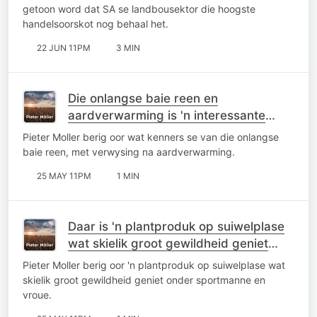
getoon word dat SA se landbousektor die hoogste
handelsoorskot nog behaal het.
22 JUN 11PM
3 MIN
Die onlangse baie reen en
aardverwarming is 'n interessante
onderwerp vir weerkenners
Pieter Moller berig oor wat kenners se van die onlangse
baie reen, met verwysing na aardverwarming.
25 MAY 11PM
1 MIN
Daar is 'n plantproduk op suiwelplase
wat skielik groot gewildheid geniet
onder sportmanne en vroue
Pieter Moller berig oor 'n plantproduk op suiwelplase wat
skielik groot gewildheid geniet onder sportmanne en
vroue.