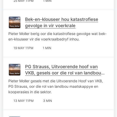
25 MAY 11PM
1 MIN
Bek-en-klouseer hou katastrofiese
gevolge in vir voerkrale
Pieter Moller berig oor die katastrofiese gevolge wat bek-
en-klouseer vir die voerkraalbedryf inhou.
19 MAY 11PM
1 MIN
PG Strauss, Uitvoerende hoof van
VKB, gesels oor die rol van landbou
maatskappye en kooperasies
Pieter Moller gesels met die Uitvoerende Hoof van VKB,
PG Strauss, oor die rol van landbou maatskappye en
kooperasies in die sektor.
13 MAY 11PM
3 MIN