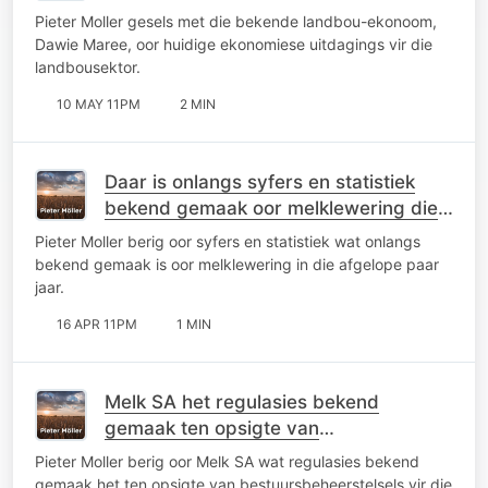
Pieter Moller gesels met die bekende landbou-ekonoom,
Dawie Maree, oor huidige ekonomiese uitdagings vir die
landbousektor.
10 MAY 11PM
2 MIN
Daar is onlangs syfers en statistiek
bekend gemaak oor melklewering die
afgelope paar jaar
Pieter Moller berig oor syfers en statistiek wat onlangs
bekend gemaak is oor melklewering in die afgelope paar
jaar.
16 APR 11PM
1 MIN
Melk SA het regulasies bekend
gemaak ten opsigte van
bestuursbeheerstelsels
Pieter Moller berig oor Melk SA wat regulasies bekend
gemaak het ten opsigte van bestuursbeheerstelsels vir die