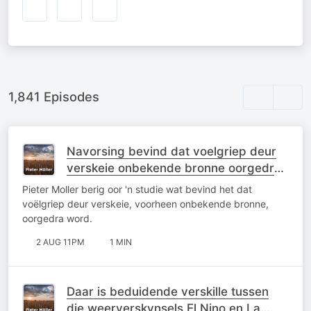
1,841 Episodes
Navorsing bevind dat voelgriep deur
verskeie onbekende bronne oorgedra
word
Pieter Moller berig oor 'n studie wat bevind het dat
voëlgriep deur verskeie, voorheen onbekende bronne,
oorgedra word.
2 AUG 11PM
1 MIN
Daar is beduidende verskille tussen
die weerverskynsels El Nino en La