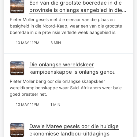
Een van die grootste boeredae in die
provinsie is onlangs aangebied in die
Noord-Kaap
Pieter Moller gesels met die eienaar van die plaas en
besigheid in die Noord-Kaap, waar een van die grootste
boeredae in die provinsie verlede week aangebied is.
10 MAY 11PM
3 MIN
Die onlangse wereldskeer
kampioenskappe is onlangs gehou
Pieter Moller berig oor die onlangse skaapskeer
wereldkampioenskappe waar Suid-Afrikaners weer baie
goed presteer het.
10 MAY 11PM
1 MIN
Dawie Maree gesels oor die huidige
ekonomiese landbou-uitdagings