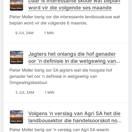
Daar is interessante skoue wat beplan
word vir die volgende ses maande
Pieter Moller berig oor die interessante landbouskoue wat
beplan word vir die volgende 6 maande.
9 JUL 5AM
1 MIN
Jagters het onlangs die hof genader
oor 'n definisie in die wetgewing van
Omgewingsbestuur
Pieter Moller berig oor SA jagters wat die hoogste hof
genader het oor 'n definisie in wetgewing van
Omgewingsbestuur.
3 JUL 3AM
1 MIN
Volgens 'n verslag van Agri SA het die
landbousektor die handelsoorskot nog
behaal
Pieter Moller berig oor 'n verslag van Agri SA waarin