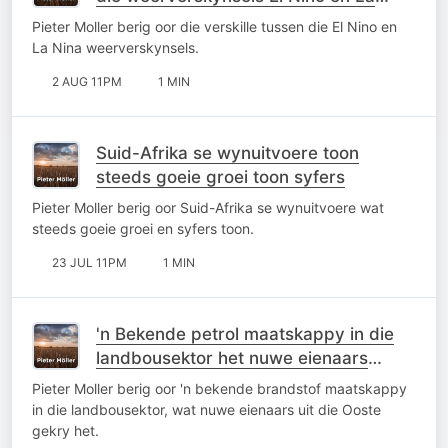
Nina
Pieter Moller berig oor die verskille tussen die El Nino en
La Nina weerverskynsels.
2 AUG 11PM
1 MIN
Suid-Afrika se wynuitvoere toon
steeds goeie groei toon syfers
Pieter Moller berig oor Suid-Afrika se wynuitvoere wat
steeds goeie groei en syfers toon.
23 JUL 11PM
1 MIN
'n Bekende petrol maatskappy in die
landbousektor het nuwe eienaars
gekry
Pieter Moller berig oor 'n bekende brandstof maatskappy
in die landbousektor, wat nuwe eienaars uit die Ooste
gekry het.