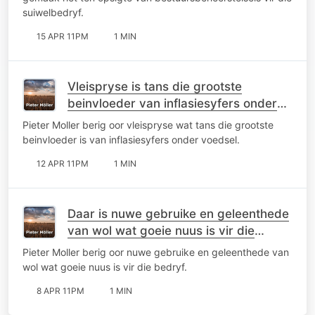
suiwelbedryf.
15 APR 11PM
1 MIN
Vleispryse is tans die grootste
beinvloeder van inflasiesyfers onder
voedsel
Pieter Moller berig oor vleispryse wat tans die grootste
beinvloeder is van inflasiesyfers onder voedsel.
12 APR 11PM
1 MIN
Daar is nuwe gebruike en geleenthede
van wol wat goeie nuus is vir die
bedryf
Pieter Moller berig oor nuwe gebruike en geleenthede van
wol wat goeie nuus is vir die bedryf.
8 APR 11PM
1 MIN