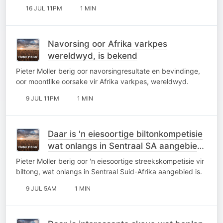
16 JUL 11PM
1 MIN
Navorsing oor Afrika varkpes
wereldwyd, is bekend
Pieter Moller berig oor navorsingresultate en bevindinge,
oor moontlike oorsake vir Afrika varkpes, wereldwyd.
9 JUL 11PM
1 MIN
Daar is 'n eiesoortige biltonkompetisie
wat onlangs in Sentraal SA aangebied
is
Pieter Moller berig oor 'n eiesoortige streekskompetisie vir
biltong, wat onlangs in Sentraal Suid-Afrika aangebied is.
9 JUL 5AM
1 MIN