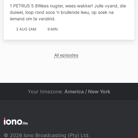
1 PETRUS 5 8Wees nugter, wees wakker! Julle vyand, die
duiwel, loop rond soos 'n brullende leeu, op soek na
iemand om te verslind.
3 AUG 2AM
9 MIN
All episodes
Your timezone:
America / New York
© 2026 Iono Broadcasting (Pty) Ltd.