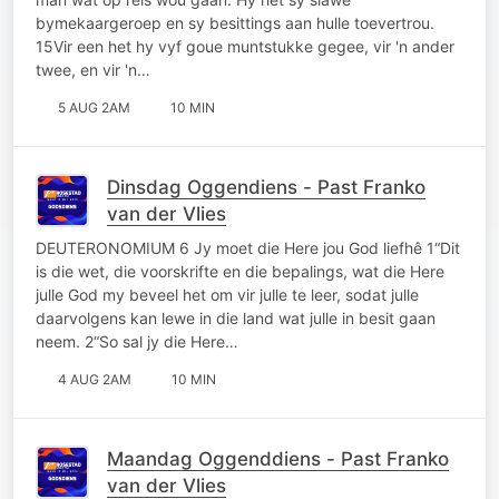
bymekaargeroep en sy besittings aan hulle toevertrou.
15Vir een het hy vyf goue muntstukke gegee, vir 'n ander
twee, en vir 'n…
5 AUG 2AM
10 MIN
Dinsdag Oggendiens - Past Franko
van der Vlies
DEUTERONOMIUM 6 Jy moet die Here jou God liefhê 1“Dit
is die wet, die voorskrifte en die bepalings, wat die Here
julle God my beveel het om vir julle te leer, sodat julle
daarvolgens kan lewe in die land wat julle in besit gaan
neem. 2“So sal jy die Here…
4 AUG 2AM
10 MIN
Maandag Oggenddiens - Past Franko
van der Vlies