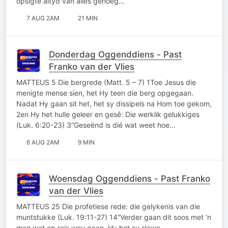
opsigte altyd van alles genoeg…
7 AUG 2AM
21 MIN
Donderdag Oggenddiens - Past
Franko van der Vlies
MATTEUS 5 Die bergrede (Matt. 5 – 7) 1Toe Jesus die
menigte mense sien, het Hy teen die berg opgegaan.
Nadat Hy gaan sit het, het sy dissipels na Hom toe gekom,
2en Hy het hulle geleer en gesê: Die werklik gelukkiges
(Luk. 6:20-23) 3“Geseënd is dié wat weet hoe…
6 AUG 2AM
9 MIN
Woensdag Oggenddiens - Past Franko
van der Vlies
MATTEUS 25 Die profetiese rede: die gelykenis van die
muntstukke (Luk. 19:11-27) 14“Verder gaan dit soos met 'n
man wat op reis wou gaan. Hy het sy slawe