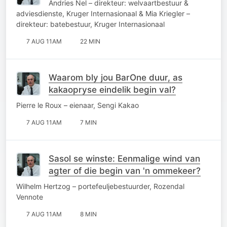
Andries Nel – direkteur: welvaartbestuur &
adviesdienste, Kruger Internasionaal & Mia Kriegler –
direkteur: batebestuur, Kruger Internasionaal
7 AUG 11AM
22 MIN
Waarom bly jou BarOne duur, as
kakaopryse eindelik begin val?
Pierre le Roux – eienaar, Sengi Kakao
7 AUG 11AM
7 MIN
Sasol se winste: Eenmalige wind van
agter of die begin van 'n ommekeer?
Wilhelm Hertzog – portefeuljebestuurder, Rozendal
Vennote
7 AUG 11AM
8 MIN