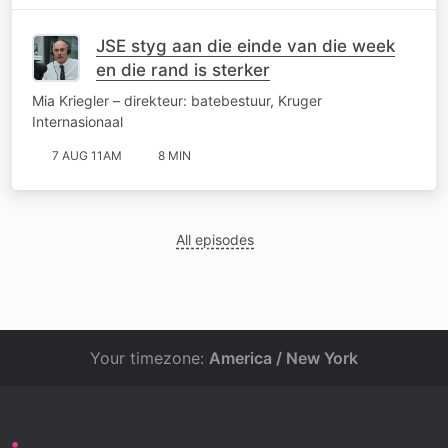
JSE styg aan die einde van die week
en die rand is sterker
Mia Kriegler – direkteur: batebestuur, Kruger
Internasionaal
7 AUG 11AM
8 MIN
All episodes
Your timezone:
America / New York