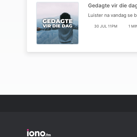
Gedagte vir die dag
Luister na vandag se 
30 JUL 11PM
1 MI