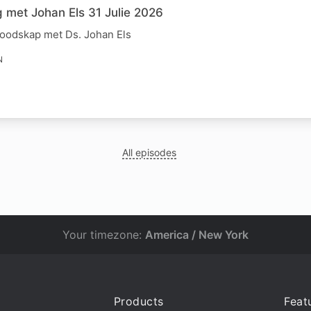
 met Johan Els 31 Julie 2026
boodskap met Ds. Johan Els
N
All episodes
Your timezone:
America / New York
Products
Feat