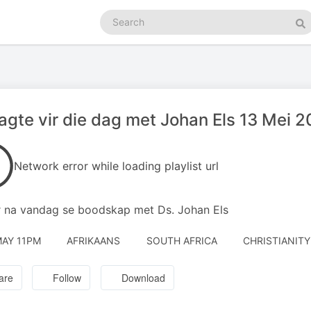
Search
podcasts
Se
gte vir die dag met Johan Els 13 Mei 
Network error while loading playlist url
r na vandag se boodskap met Ds. Johan Els
MAY 11PM
AFRIKAANS
SOUTH AFRICA
CHRISTIANITY
are
Follow
Download