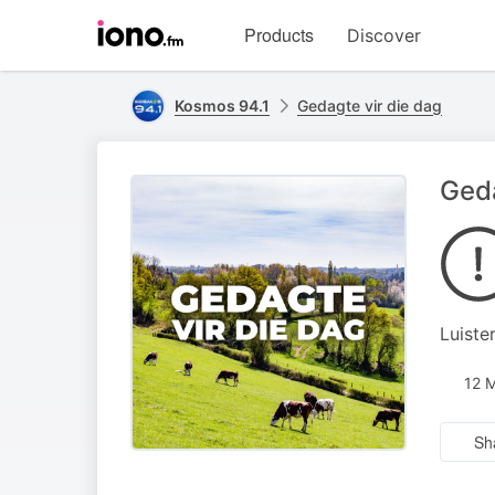
Visit
Products
Discover
iono.fm
homepage
Kosmos 94.1
Gedagte vir die dag
Geda
Luiste
12 
Sh