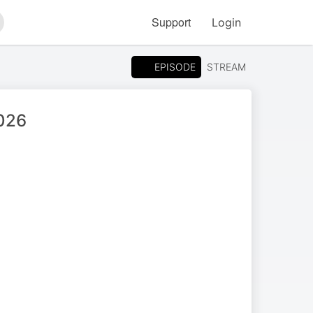
Support
Login
arch
EPISODE
STREAM
2026