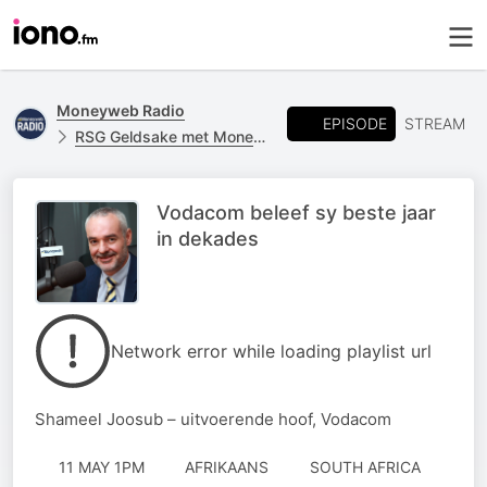
Moneyweb Radio
EPISODE
STREAM
RSG Geldsake met Moneyweb
Vodacom beleef sy beste jaar
in dekades
Network error while loading playlist url
Shameel Joosub – uitvoerende hoof, Vodacom
11 MAY 1PM
AFRIKAANS
SOUTH AFRICA