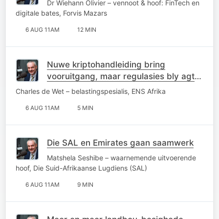
Dr Wiehann Olivier – vennoot & hoof: FinTech en
digitale bates, Forvis Mazars
6 AUG 11AM
12 MIN
Nuwe kriptohandleiding bring
vooruitgang, maar regulasies bly agter
die kurwe
Charles de Wet – belastingspesialis, ENS Afrika
6 AUG 11AM
5 MIN
Die SAL en Emirates gaan saamwerk
Matshela Seshibe – waarnemende uitvoerende
hoof, Die Suid-Afrikaanse Lugdiens (SAL)
6 AUG 11AM
9 MIN