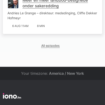
Meer en meer landbou-besighede
onder sakeredding
Andries Le Grange – direkteur: mededinging, Cliffe Dekker
Hofmeyr
6 AUG 11AM
8 MIN
All episodes
Your timezone:
America / New York