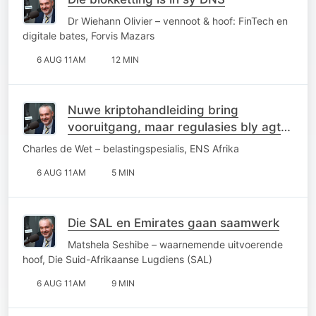
Dr Wiehann Olivier – vennoot & hoof: FinTech en
digitale bates, Forvis Mazars
6 AUG 11AM
12 MIN
Nuwe kriptohandleiding bring
vooruitgang, maar regulasies bly agter
die kurwe
Charles de Wet – belastingspesialis, ENS Afrika
6 AUG 11AM
5 MIN
Die SAL en Emirates gaan saamwerk
Matshela Seshibe – waarnemende uitvoerende
hoof, Die Suid-Afrikaanse Lugdiens (SAL)
6 AUG 11AM
9 MIN