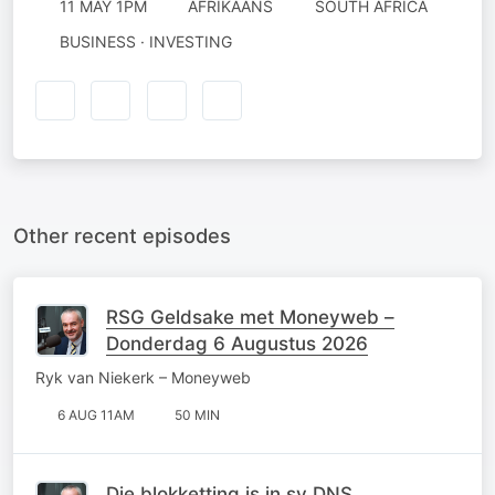
11 MAY 1PM
AFRIKAANS
SOUTH AFRICA
BUSINESS · INVESTING
Other recent episodes
RSG Geldsake met Moneyweb –
Donderdag 6 Augustus 2026
Ryk van Niekerk – Moneyweb
6 AUG 11AM
50 MIN
Die blokketting is in sy DNS