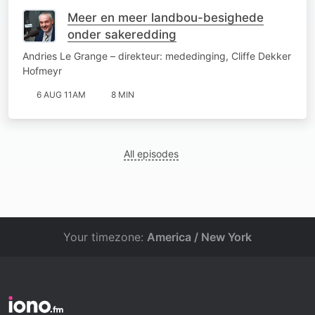
Meer en meer landbou-besighede
onder sakeredding
Andries Le Grange – direkteur: mededinging, Cliffe Dekker
Hofmeyr
6 AUG 11AM
8 MIN
All episodes
Your timezone:
America / New York