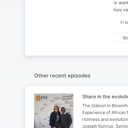
is wer
hoe ve
11 
Sh
Other recent episodes
Share in the evolut
The Odeion in Bloemfon
Experience of African 
richness and evolutio
Joseph Kunnuji, Senio