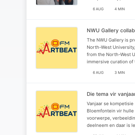
6 AUG
4 MIN
NWU Gallery collabo
The NWU Gallery is pro
North-West University
from the North-West Un
immersive curation of
6 AUG
3 MIN
Die tema vir vanja
Vanjaar se kompetisie
Bloemfontein vir hulle
voorwerpe, verbeeldin
deelneem en daar is l