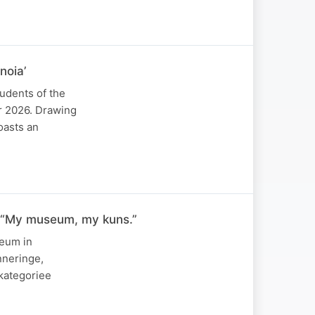
noia’
tudents of the
r 2026. Drawing
oasts an
s “My museum, my kuns.”
seum in
nneringe,
kategoriee