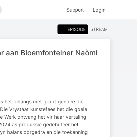
Support
Login
arch
EPISODE
STREAM
ar aan Bloemfonteiner Naòmi
s het onlangs met groot genoeë die
ie Vrystaat Kunstefees het die goeie
 Werk ontvang het vir haar vertaling
 2024 as produksie gedebuteer het.
 fyn balans oorgedra en die toekenning