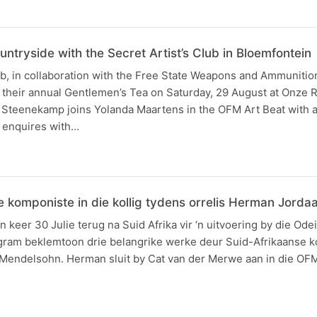
untryside with the Secret Artist’s Club in Bloemfontein
ub, in collaboration with the Free State Weapons and Ammunitio
g their annual Gentlemen’s Tea on Saturday, 29 August at Onze R
Steenekamp joins Yolanda Maartens in the OFM Art Beat with all
 enquires with…
e komponiste in die kollig tydens orrelis Herman Jorda
 keer 30 Julie terug na Suid Afrika vir ‘n uitvoering by die Ode
gram beklemtoon drie belangrike werke deur Suid-Afrikaanse 
n Mendelsohn. Herman sluit by Cat van der Merwe aan in die OF