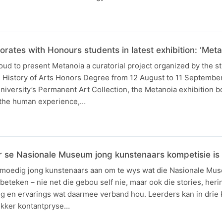
rates with Honours students in latest exhibition: ‘Meta
ud to present Metanoia a curatorial project organized by the s
, History of Arts Honors Degree from 12 August to 11 Septembe
iversity’s Permanent Art Collection, the Metanoia exhibition b
 the human experience,…
ar se Nasionale Museum jong kunstenaars kompetisie i
 moedig jong kunstenaars aan om te wys wat die Nasionale Mu
 beteken – nie net die gebou self nie, maar ook die stories, heri
g en ervarings wat daarmee verband hou. Leerders kan in drie 
ekker kontantpryse…