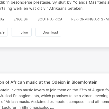
klik 'n besonderse prestasie. Sy sluit by Yolanda Maartens
rtaling werk en wat dit vir Afrikaans beteken.
MAY
ENGLISH
SOUTH AFRICA
PERFORMING ARTS · V
are
Follow
Download
ion of African music at the Odeion in Bloemfontein
tein invites music lovers to join them on the 27th of August f
Musical Entanglements, which promises to be a vibrant evening
n of African music. Acclaimed trumpeter, composer, and ethnomu
r Lecturer in Ethnomusicology…