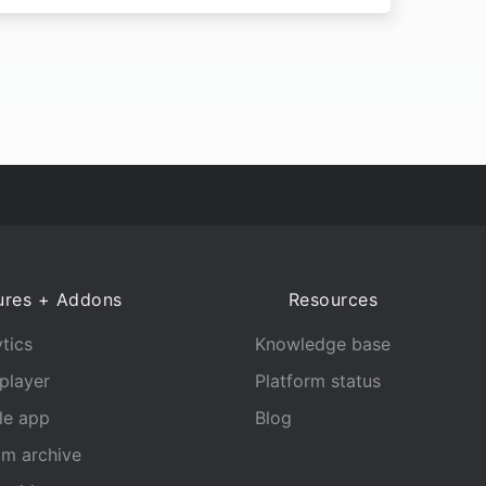
ures + Addons
Resources
tics
Knowledge base
player
Platform status
le app
Blog
am archive