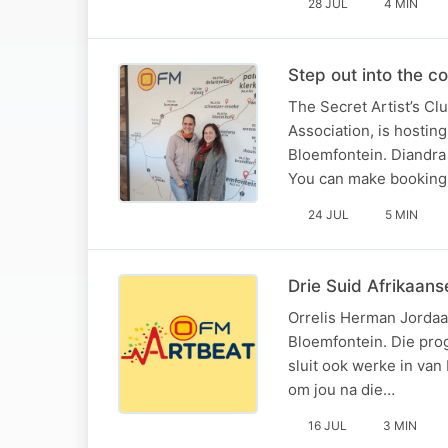
28 JUL
4 MIN
Step out into the co
The Secret Artist’s Cl
Association, is hostin
Bloemfontein. Diandra 
You can make booking
24 JUL
5 MIN
Drie Suid Afrikaans
Orrelis Herman Jordaan
Bloemfontein. Die pro
sluit ook werke in va
om jou na die…
16 JUL
3 MIN