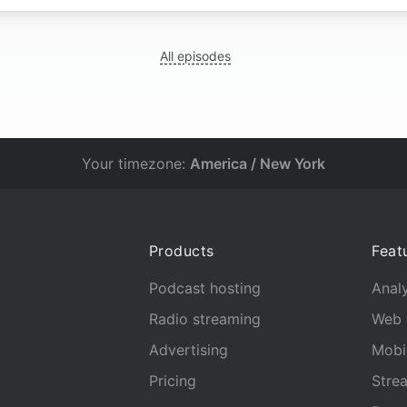
All episodes
Your timezone:
America / New York
Products
Feat
Podcast hosting
Analy
Radio streaming
Web 
Advertising
Mobi
Pricing
Stre