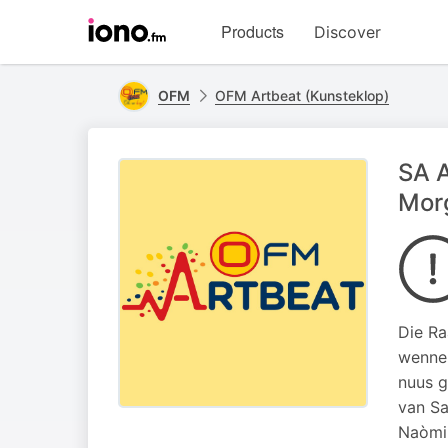
Visit
Products
Discover
iono.fm
homepage
OFM
OFM Artbeat (Kunsteklop)
SA A
Mor
Die Ra
wenner
nuus g
van Sa
Naòmi 