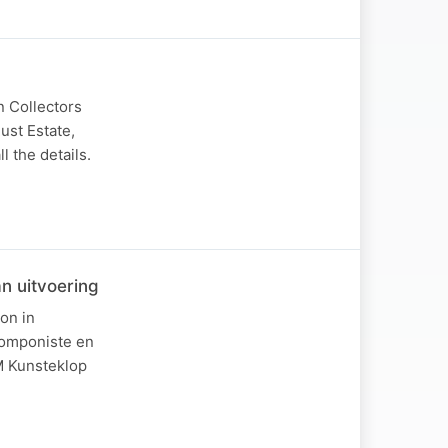
n Collectors
ust Estate,
 the details.
an uitvoering
ion in
komponiste en
M Kunsteklop