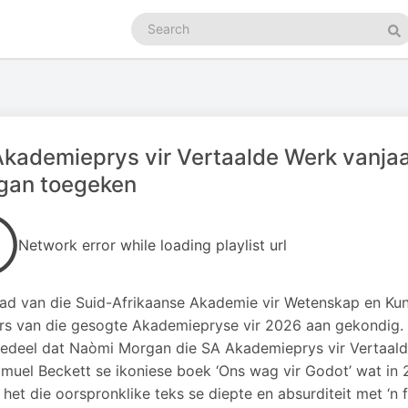
Search
podcasts
Se
kademieprys vir Vertaalde Werk vanja
gan toegeken
Network error while loading playlist url
ad van die Suid-Afrikaanse Akademie vir Wetenskap en Kun
s van die gesogte Akademiepryse vir 2026 aan gekondig. D
edeel dat Naòmi Morgan die SA Akademieprys vir Vertaalde
muel Beckett se ikoniese boek ‘Ons wag vir Godot’ wat in
het die oorspronklike teks se diepte en absurditeit met ‘n