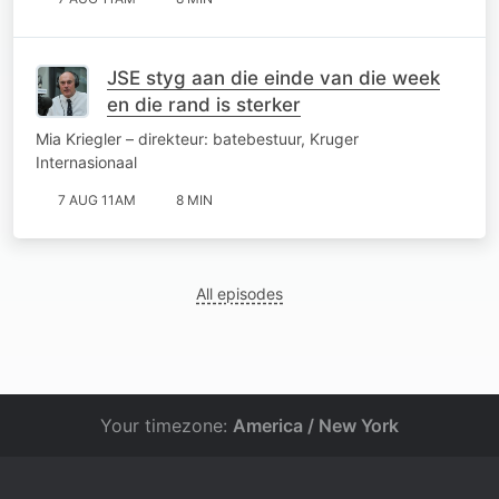
JSE styg aan die einde van die week
en die rand is sterker
Mia Kriegler – direkteur: batebestuur, Kruger
Internasionaal
7 AUG 11AM
8 MIN
All episodes
Your timezone:
America / New York