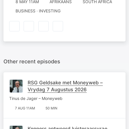
8 MAY 11AM
AFRIKAANS
SOUTH AFRICA
BUSINESS · INVESTING
Other recent episodes
RSG Geldsake met Moneyweb –
Vrydag 7 Augustus 2026
Tinus de Jager – Moneyweb
7 AUG 11AM
50 MIN
Kenners antwoord luisteraarsvrae