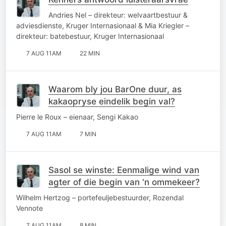
Andries Nel – direkteur: welvaartbestuur &
adviesdienste, Kruger Internasionaal & Mia Kriegler –
direkteur: batebestuur, Kruger Internasionaal
7 AUG 11AM
22 MIN
Waarom bly jou BarOne duur, as
kakaopryse eindelik begin val?
Pierre le Roux – eienaar, Sengi Kakao
7 AUG 11AM
7 MIN
Sasol se winste: Eenmalige wind van
agter of die begin van 'n ommekeer?
Wilhelm Hertzog – portefeuljebestuurder, Rozendal
Vennote
7 AUG 11AM
8 MIN