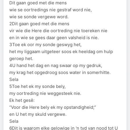
Dit gaan goed met die mens
wie se oortredings nie gestraf word nie,
wie se sonde vergewe word.
2Dit gaan goed met die mens
vir wie die Here die oortreding nie toereken nie
en in wie se gees daar geen valsheid is nie.
3Toe ek oor my sonde geswyg het,
het my liggaam uitgeteer soos ek heeldag om hulp
geroep het.
4U hand het dag en nag swaar op my gedruk,
my krag het opgedroog soos water in somerhitte.
Sela
5Toe het ek my sonde bely,
my oortreding nie weggesteek nie.
Ek het gesê:
“Voor die Here bely ek my opstandigheid;”
en U het my skuld vergewe.
Sela
6Dit is waarom elke gelowige in 'n tyd van nood tot U