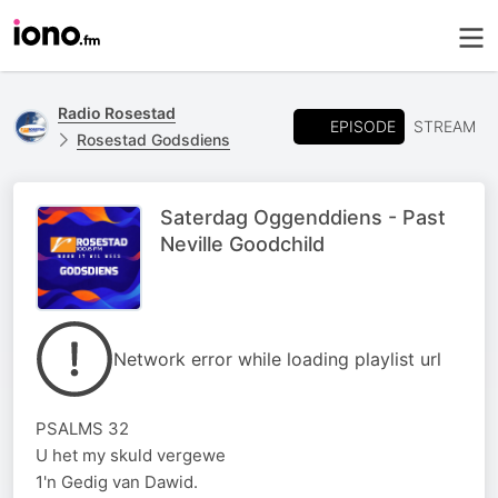
Radio Rosestad
EPISODE
STREAM
Rosestad Godsdiens
Saterdag Oggenddiens - Past
Neville Goodchild
Network error while loading playlist url
PSALMS 32
U het my skuld vergewe
1'n Gedig van Dawid.