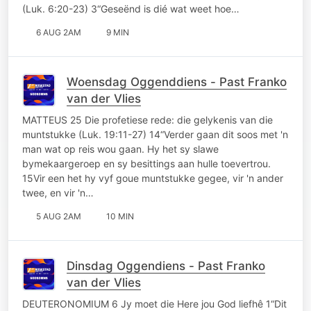
(Luk. 6:20-23) 3“Geseënd is dié wat weet hoe…
6 AUG 2AM
9 MIN
Woensdag Oggenddiens - Past Franko
van der Vlies
MATTEUS 25 Die profetiese rede: die gelykenis van die
muntstukke (Luk. 19:11-27) 14“Verder gaan dit soos met 'n
man wat op reis wou gaan. Hy het sy slawe
bymekaargeroep en sy besittings aan hulle toevertrou.
15Vir een het hy vyf goue muntstukke gegee, vir 'n ander
twee, en vir 'n…
5 AUG 2AM
10 MIN
Dinsdag Oggendiens - Past Franko
van der Vlies
DEUTERONOMIUM 6 Jy moet die Here jou God liefhê 1“Dit