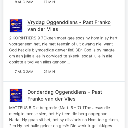
8 AUG 2AM
17 MIN
Vrydag Oggenddiens - Past Franko
van der Vlies
2 KORINTIËRS 9 7Elkeen moet gee soos hy hom in sy hart
voorgeneem het, nie met teensin of uit dwang nie, want
God het die blymoedige gewer lief. 8En God is by magte
om aan julle alles in oorvloed te skenk, sodat julle in alle
opsigte altyd van alles genoeg…
7 AUG 2AM
21 MIN
Donderdag Oggenddiens - Past
Franko van der Vlies
MATTEUS 5 Die bergrede (Matt. 5 – 7) 1Toe Jesus die
menigte mense sien, het Hy teen die berg opgegaan.
Nadat Hy gaan sit het, het sy dissipels na Hom toe gekom,
2en Hy het hulle geleer en gesê: Die werklik gelukkiges