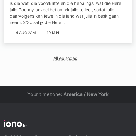
is die wet, die voorskrifte en die bepalings, wat die Here
julle God my beveel het om vir julle te leer, sodat julle
daarvolgens kan lewe in die land wat julle in besit gaan
neem. 2“So sal jy die Here…
4 AUG 2AM
10 MIN
All episodes
Your timezone:
America / New York