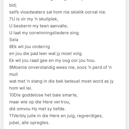
bid;
selfs vloedwaters sal hom nie skielik oorval nie.
7U is vir my 'n skuilplek,
U beskerm my teen aanvalle,
U laat my oorwinningsliedere sing.
Sela
8Ek wil jou onderrig
en jou die pad leer wat jy moet volg.
Ek wil jou raad gee en my oog oor jou hou.
9Moenie onverstandig wees nie, soos 'n perd of 'n
muil
wat met 'n stang in die bek beteuel moet word as jy
hom wil lei.
10Die goddelose het baie smarte,
maar wie op die Here vertrou,
dié omvou Hy met sy liefde.
11Verbly julle in die Here en juig, regverdiges,
jubel, alle opregtes.