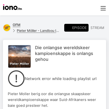
OFM
EPISODE
STREAM
Pieter Möller - Landbou Insetsels
Die onlangse wereldskeer
kampioenskappe is onlangs
gehou
Network error while loading playlist url
Pieter Moller berig oor die onlangse skaapskeer
wereldkampioenskappe waar Suid-Afrikaners weer
baie goed presteer het.