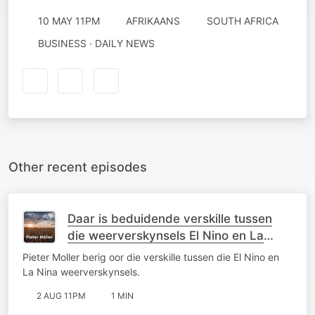
10 MAY 11PM
AFRIKAANS
SOUTH AFRICA
BUSINESS · DAILY NEWS
Other recent episodes
Daar is beduidende verskille tussen
die weerverskynsels El Nino en La
Nina
Pieter Moller berig oor die verskille tussen die El Nino en
La Nina weerverskynsels.
2 AUG 11PM
1 MIN