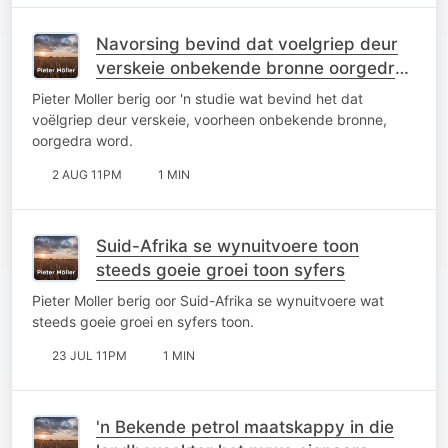
Navorsing bevind dat voelgriep deur
verskeie onbekende bronne oorgedra
word
Pieter Moller berig oor 'n studie wat bevind het dat
voëlgriep deur verskeie, voorheen onbekende bronne,
oorgedra word.
2 AUG 11PM
1 MIN
Suid-Afrika se wynuitvoere toon
steeds goeie groei toon syfers
Pieter Moller berig oor Suid-Afrika se wynuitvoere wat
steeds goeie groei en syfers toon.
23 JUL 11PM
1 MIN
'n Bekende petrol maatskappy in die