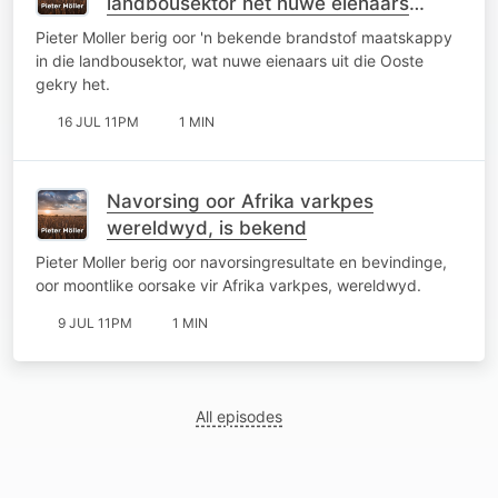
landbousektor het nuwe eienaars
gekry
Pieter Moller berig oor 'n bekende brandstof maatskappy
in die landbousektor, wat nuwe eienaars uit die Ooste
gekry het.
16 JUL 11PM
1 MIN
Navorsing oor Afrika varkpes
wereldwyd, is bekend
Pieter Moller berig oor navorsingresultate en bevindinge,
oor moontlike oorsake vir Afrika varkpes, wereldwyd.
9 JUL 11PM
1 MIN
All episodes