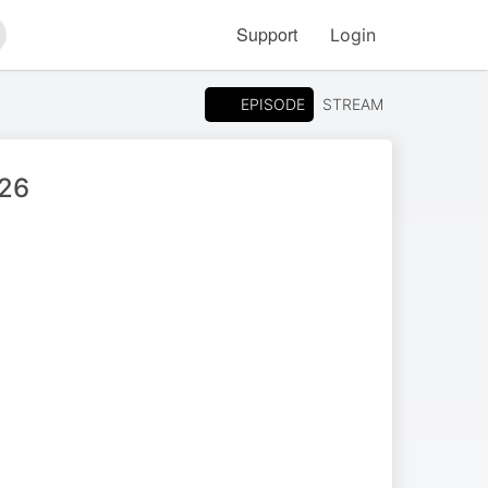
Support
Login
arch
EPISODE
STREAM
026