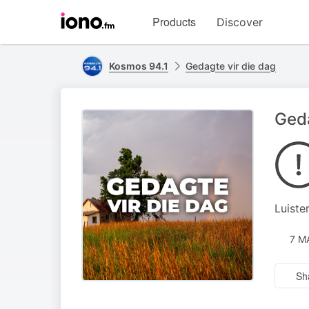
Visit
Products
Discover
iono.fm
homepage
Kosmos 94.1
Gedagte vir die dag
Geda
Luiste
7 M
Sh