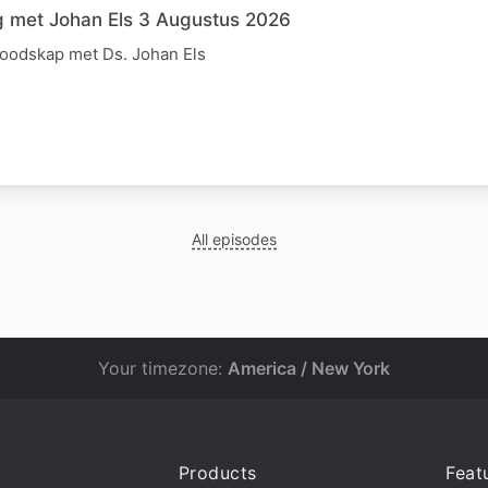
g met Johan Els 3 Augustus 2026
boodskap met Ds. Johan Els
All episodes
Your timezone:
America / New York
Products
Feat