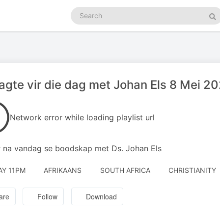
Search
podcasts
Se
gte vir die dag met Johan Els 8 Mei 2
Network error while loading playlist url
r na vandag se boodskap met Ds. Johan Els
AY 11PM
AFRIKAANS
SOUTH AFRICA
CHRISTIANITY
are
Follow
Download